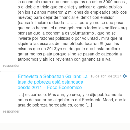
la economia (para que unos zapatos no esten 3000 pesos ,
o el doble o triple que en chile) y achicar el gasto publico
(en los 12 años metieron 2 millones de empleados publicos
nuevos) para dejar de financiar el deficit con emision
(causa inflacion) o deuda ………..pero yo no se que pasa
que no lo hacen , el nuevo gob como todos los politicos arg
piensan que la economia es voluntarismo , que no se
invierte por razones politicas o por voluntad , mira que ni
siquiera las escalas del monotributo tocaron !!! (son las
mismas que en 2013)yo se de gente que hasta prefiere
ganar menos plata porque si no se pasan de categoria a
autonomos y ahi los revientan con ganancias e iva
responder
Entrevista a Sebastian Galiani: La
10 de abril de 2017
tasa de pobreza está estancada
desde 2011 – Foco Económico
[…] es correcto. Más aun, yo creo, y lo dije públicamente
antes de sumarme al gobierno del Presidente Macri, que la
tasa de pobreza heredada es, como […]
responder