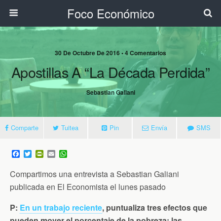
Foco Económico
30 De Octubre De 2016 • 4 Comentarios
Apostillas A “La Década Perdida”
Sebastian Galiani
Comparte
Tuitea
Pin
Envía
SMS
F
T
P
E
W
a
w
r
m
h
c
i
i
a
a
Compartimos una entrevista a Sebastian Galiani
e
t
n
i
t
b
t
t
l
s
publicada en El Economista el lunes pasado
o
e
F
A
o
r
r
p
P:
En un trabajo reciente
, puntualiza tres efectos que
k
i
p
e
pueden mover el porcentaje de la pobreza: las