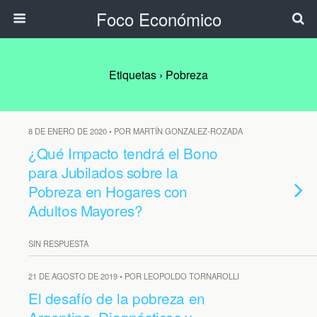
Foco Económico
Etiquetas › Pobreza
8 DE ENERO DE 2020 • POR MARTÍN GONZALEZ-ROZADA
¿Qué Impacto tendrá el Bono
para Jubilados sobre la
Pobreza en Hogares con
Adultos Mayores?
SIN RESPUESTA
21 DE AGOSTO DE 2019 • POR LEOPOLDO TORNAROLLI
El desafío de la pobreza en