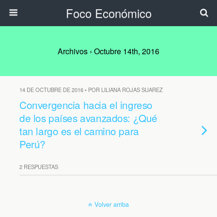
Foco Económico
Archivos › Octubre 14th, 2016
14 DE OCTUBRE DE 2016 • POR LILIANA ROJAS SUAREZ
Convergencia hacia el ingreso
de los países avanzados: ¿Qué
tan largo es el camino para
Perú?
2 RESPUESTAS
Volver arriba