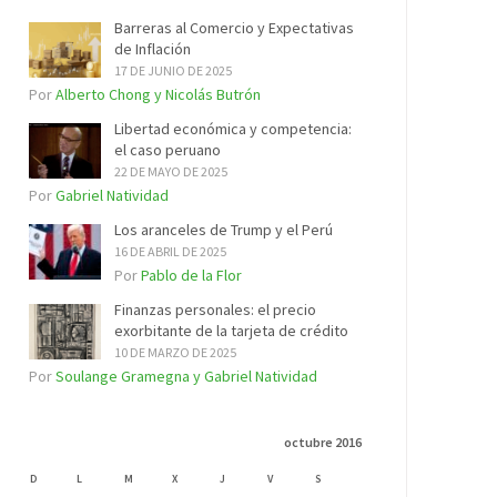
Barreras al Comercio y Expectativas
de Inflación
17 DE JUNIO DE 2025
Por
Alberto Chong y Nicolás Butrón
Libertad económica y competencia:
el caso peruano
22 DE MAYO DE 2025
Por
Gabriel Natividad
Los aranceles de Trump y el Perú
16 DE ABRIL DE 2025
Por
Pablo de la Flor
Finanzas personales: el precio
exorbitante de la tarjeta de crédito
10 DE MARZO DE 2025
Por
Soulange Gramegna y Gabriel Natividad
octubre 2016
D
L
M
X
J
V
S