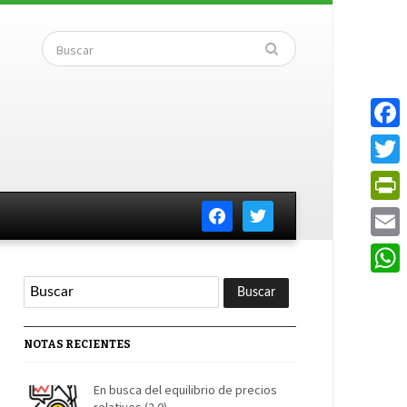
Faceb
Twitte
facebook
twitter
PrintF
Email
Whats
NOTAS RECIENTES
En busca del equilibrio de precios