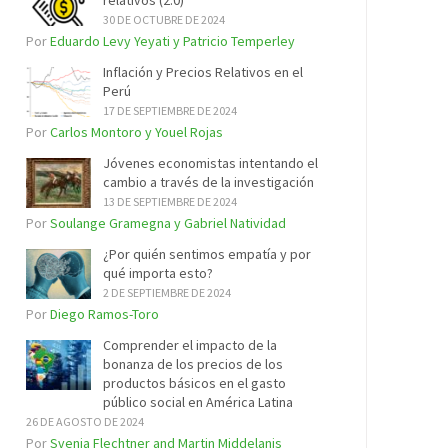
relativos (2.0)
30 DE OCTUBRE DE 2024
Por
Eduardo Levy Yeyati y Patricio Temperley
Inflación y Precios Relativos en el
Perú
17 DE SEPTIEMBRE DE 2024
Por
Carlos Montoro y Youel Rojas
Jóvenes economistas intentando el
cambio a través de la investigación
13 DE SEPTIEMBRE DE 2024
Por
Soulange Gramegna y Gabriel Natividad
¿Por quién sentimos empatía y por
qué importa esto?
2 DE SEPTIEMBRE DE 2024
Por
Diego Ramos-Toro
Comprender el impacto de la
bonanza de los precios de los
productos básicos en el gasto
público social en América Latina
26 DE AGOSTO DE 2024
Por
Svenja Flechtner and Martin Middelanis