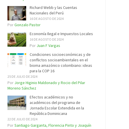
Richard Webb y las Cuentas
Nacionales del Perú
16 DE AGOSTO DE 2024
Por
Gonzalo Pastor
Economía Ilegal e Impuestos Locales
16 DE AGOSTO DE 2024
Por
Juan F Vargas
Condiciones socioeconómicas y de
conflictos socioambientales en el
bioma amazónico colombiano: ideas
para la COP 16
25 DE JULIO DE 2024
Por
Jorge Higinio Maldonado y Rocio del Pilar
Moreno Sánchez
Efectos académicos y no
académicos del programa de
Jornada Escolar Extendida en la
República Dominicana
22 DE JULIO DE 2024
Por
Santiago Garganta, Florencia Pinto y Joaquín