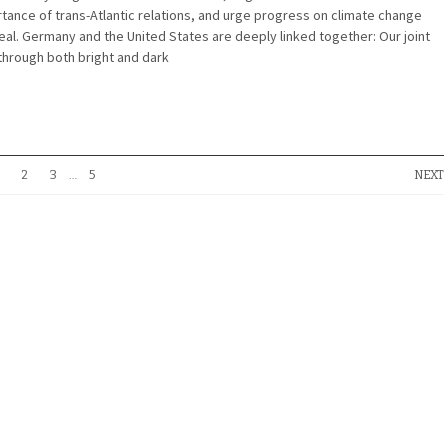
rtance of trans-Atlantic relations, and urge progress on climate change
eal. Germany and the United States are deeply linked together: Our joint
 through both bright and dark
2
3
…
5
NEXT