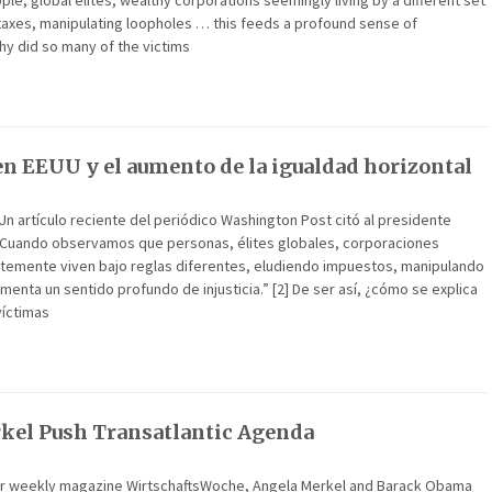
e, global elites, wealthy corporations seemingly living by a different set
 taxes, manipulating loopholes … this feeds a profound sense of
why did so many of the victims
en EEUU y el aumento de la igualdad horizontal
 Un artículo reciente del periódico Washington Post citó al presidente
Cuando observamos que personas, élites globales, corporaciones
emente viven bajo reglas diferentes, eludiendo impuestos, manipulando
menta un sentido profundo de injusticia.” [2] De ser así, ¿cómo se explica
víctimas
kel Push Transatlantic Agenda
for weekly magazine WirtschaftsWoche, Angela Merkel and Barack Obama