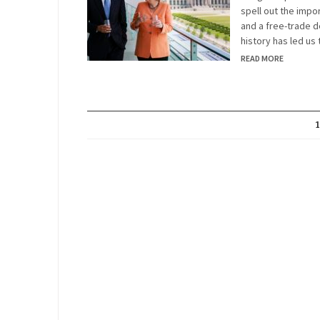
spell out the impo
and a free-trade d
history has led us
READ MORE
1