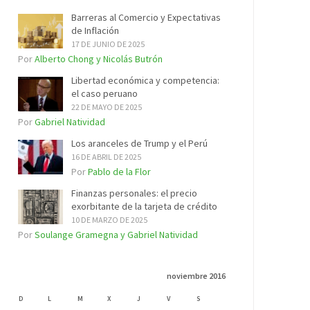
Barreras al Comercio y Expectativas
de Inflación
17 DE JUNIO DE 2025
Por
Alberto Chong y Nicolás Butrón
Libertad económica y competencia:
el caso peruano
22 DE MAYO DE 2025
Por
Gabriel Natividad
Los aranceles de Trump y el Perú
16 DE ABRIL DE 2025
Por
Pablo de la Flor
Finanzas personales: el precio
exorbitante de la tarjeta de crédito
10 DE MARZO DE 2025
Por
Soulange Gramegna y Gabriel Natividad
noviembre 2016
D
L
M
X
J
V
S