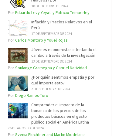
relativos (2.0)
30 DE OCTUBRE DE 2024
Por
Eduardo Levy Yeyati y Patricio Temperley
Inflación y Precios Relativos en el
Perú
17 DE SEPTIEMBRE DE 2024
Por
Carlos Montoro y Youel Rojas
Jóvenes economistas intentando el
cambio a través de la investigación
13 DE SEPTIEMBRE DE 2024
Por
Soulange Gramegna y Gabriel Natividad
¿Por quién sentimos empatía y por
qué importa esto?
2 DE SEPTIEMBRE DE 2024
Por
Diego Ramos-Toro
Comprender el impacto de la
bonanza de los precios de los
productos básicos en el gasto
público social en América Latina
26 DE AGOSTO DE 2024
Por
Svenja Flechtner and Martin Middelanis