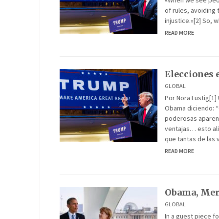
«When we see peopl
of rules, avoiding
injustice.»[2] So, 
READ MORE
Elecciones 
GLOBAL
Por Nora Lustig[1]
Obama diciendo: “
poderosas aparent
ventajas… esto ali
que tantas de las 
READ MORE
Obama, Mer
GLOBAL
In a guest piece 