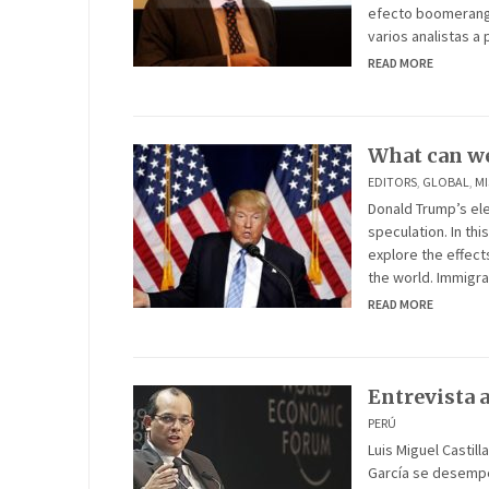
efecto boomerang 
varios analistas a
READ MORE
What can w
EDITORS
,
GLOBAL
,
M
Donald Trump’s ele
speculation. In thi
explore the effect
the world. Immigra
READ MORE
Entrevista a
PERÚ
Luis Miguel Castil
García se desempe