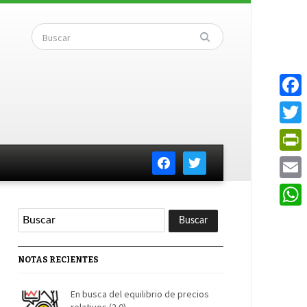
Faceb
Twitte
facebook
twitter
PrintF
Email
Whats
NOTAS RECIENTES
En busca del equilibrio de precios