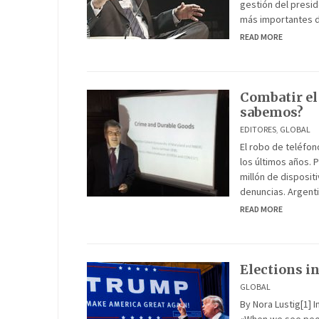
gestión del presid
más importantes d
READ MORE
Combatir el 
sabemos?
EDITORES
,
GLOBAL
El robo de teléfon
los últimos años. 
millón de disposit
denuncias. Argenti
READ MORE
Elections in
GLOBAL
By Nora Lustig[1] 