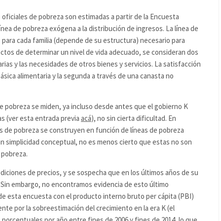
 oficiales de pobreza son estimadas a partir de la Encuesta
ea de pobreza exógena a la distribución de ingresos. La línea de
 para cada familia (depende de su estructura) necesario para
fectos de determinar un nivel de vida adecuado, se consideran dos
ias y las necesidades de otros bienes y servicios. La satisfacción
básica alimentaria y la segunda a través de una canasta no
de pobreza se miden, ya incluso desde antes que el gobierno K
as (ver esta entrada previa
acá
), no sin cierta dificultad. En
das de pobreza se construyen en función de líneas de pobreza
n simplicidad conceptual, no es menos cierto que estas no son
a pobreza.
diciones de precios, y se sospecha que en los últimos años de su
H. Sin embargo, no encontramos evidencia de esto último
 esta encuesta con el producto interno bruto per cápita (PBI)
nte por la sobreestimación del crecimiento en la era K (el
porcentuales por año entre fines de 2006 y fines de 2014, lo que