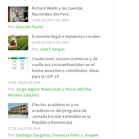
Richard Webb y las Cuentas
Nacionales del Perú
16 DE AGOSTO DE 2024
Por
Gonzalo Pastor
Economía Ilegal e Impuestos Locales
16 DE AGOSTO DE 2024
Por
Juan F Vargas
Condiciones socioeconómicas y de
conflictos socioambientales en el
bioma amazónico colombiano: ideas
para la COP 16
25 DE JULIO DE 2024
Por
Jorge Higinio Maldonado y Rocio del Pilar
Moreno Sánchez
Efectos académicos y no
académicos del programa de
Jornada Escolar Extendida en la
República Dominicana
22 DE JULIO DE 2024
Por
Santiago Garganta, Florencia Pinto y Joaquín