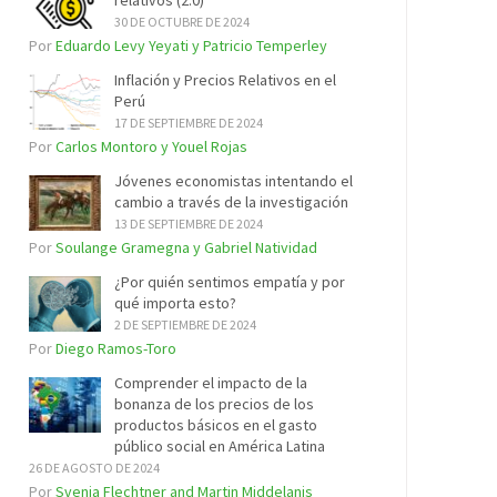
relativos (2.0)
30 DE OCTUBRE DE 2024
Por
Eduardo Levy Yeyati y Patricio Temperley
Inflación y Precios Relativos en el
Perú
17 DE SEPTIEMBRE DE 2024
Por
Carlos Montoro y Youel Rojas
Jóvenes economistas intentando el
cambio a través de la investigación
13 DE SEPTIEMBRE DE 2024
Por
Soulange Gramegna y Gabriel Natividad
¿Por quién sentimos empatía y por
qué importa esto?
2 DE SEPTIEMBRE DE 2024
Por
Diego Ramos-Toro
Comprender el impacto de la
bonanza de los precios de los
productos básicos en el gasto
público social en América Latina
26 DE AGOSTO DE 2024
Por
Svenja Flechtner and Martin Middelanis