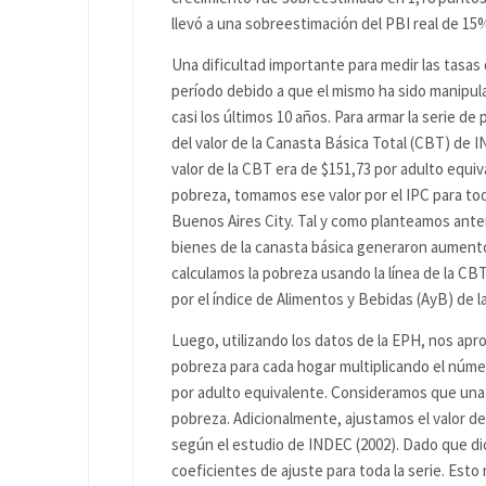
llevó a una sobreestimación del PBI real de 15
Una dificultad importante para medir las tasas 
período debido a que el mismo ha sido manipula
casi los últimos 10 años. Para armar la serie d
del valor de la Canasta Básica Total (CBT) de 
valor de la CBT era de $151,73 por adulto equiv
pobreza, tomamos ese valor por el IPC para todo 
Buenos Aires City. Tal y como planteamos anteri
bienes de la canasta básica generaron aumento
calculamos la pobreza usando la línea de la CBT.
por el índice de Alimentos y Bebidas (AyB) de la
Luego, utilizando los datos de la EPH, nos apro
pobreza para cada hogar multiplicando el númer
por adulto equivalente. Consideramos que una fa
pobreza. Adicionalmente, ajustamos el valor de 
según el estudio de INDEC (2002). Dado que di
coeficientes de ajuste para toda la serie. Esto