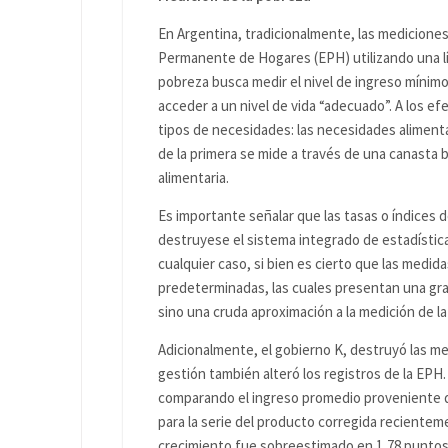
En Argentina, tradicionalmente, las mediciones
Permanente de Hogares (EPH) utilizando una lín
pobreza busca medir el nivel de ingreso mínimo
acceder a un nivel de vida “adecuado”. A los e
tipos de necesidades: las necesidades alimentar
de la primera se mide a través de una canasta 
alimentaria.
Es importante señalar que las tasas o índices 
destruyese el sistema integrado de estadístic
cualquier caso, si bien es cierto que las medi
predeterminadas, las cuales presentan una gra
sino una cruda aproximación a la medición de l
Adicionalmente, el gobierno K, destruyó las me
gestión también alteró los registros de la EP
comparando el ingreso promedio proveniente de
para la serie del producto corregida recienteme
crecimiento fue sobreestimado en 1,78 puntos 