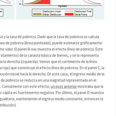
eso y la tasa de pobreza. Dado que la tasa de pobreza se calcula
ínea de pobreza (línea punteada), puede estimarse gráficamente
cho valor. El panel B nos muestra el efecto línea de pobreza. Este
atamiento) de la canasta básica de bienes, y se lo representa
a la derecha (izquierda). Vemos que el corrimiento de la línea
 roja) que constituye el efecto línea de pobreza. En el panel C, la
bución inicial hacia la derecha. En este caso, el ingreso medio de la
sa de pobreza se reduzca en una magnitud representada en el
o). Consistente con este efecto,
un post anterior
mostraba que la
er cápita es fuertemente negativa. Por último, el panel D muestra
 igualitaria, manteniendo el ingreso medio constante, entonces la
tribución).