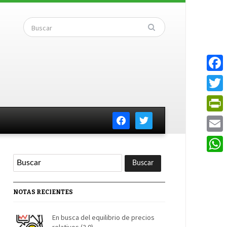
Faceb
Twitte
facebook
twitter
PrintF
Email
Whats
NOTAS RECIENTES
En busca del equilibrio de precios