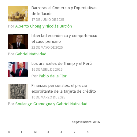
Barreras al Comercio y Expectativas
de Inflación
17 DE JUNIO DE 2025
Por
Alberto Chong y Nicolás Butrón
Libertad económica y competencia:
el caso peruano
22 DE MAYO DE 2025
Por
Gabriel Natividad
Los aranceles de Trump y el Perú
16 DE ABRIL DE 2025
Por
Pablo de la Flor
Finanzas personales: el precio
exorbitante de la tarjeta de crédito
10 DE MARZO DE 2025
Por
Soulange Gramegna y Gabriel Natividad
septiembre 2016
D
L
M
X
J
V
S