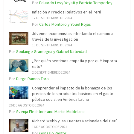
Por
Eduardo Levy Yeyati y Patricio Temperley
Inflación y Precios Relativos en el Perú
17 DE SEPTIEMBRE DE 2024
Por
Carlos Montoro y Youel Rojas
Jóvenes economistas intentando el cambio a
través de la investigación
13 DE SEPTIEMBRE DE 2024
Por
Soulange Gramegna y Gabriel Natividad
¿Por quién sentimos empatía y por qué importa
esto?
2 DE SEPTIEMBRE DE 2024
Por
Diego Ramos-Toro
Comprender el impacto de la bonanza de los
precios de los productos básicos en el gasto
público social en América Latina
26 DE AGOSTO DE 2024
Por
Svenja Flechtner and Martin Middelanis
Richard Webb y las Cuentas Nacionales del Perú
16 DE AGOSTO DE 2024
Por
Gonzalo Pastor