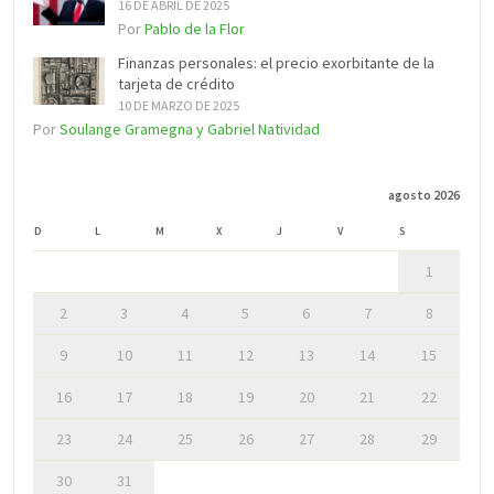
16 DE ABRIL DE 2025
Por
Pablo de la Flor
Finanzas personales: el precio exorbitante de la
tarjeta de crédito
10 DE MARZO DE 2025
Por
Soulange Gramegna y Gabriel Natividad
agosto 2026
D
L
M
X
J
V
S
1
2
3
4
5
6
7
8
9
10
11
12
13
14
15
16
17
18
19
20
21
22
23
24
25
26
27
28
29
30
31