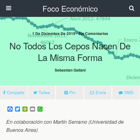
Foco Económico
1 De Diciembre De 2019 • Sin Comentarios
No Todos Los Cepos Nacen De
La Misma Forma
Sebastian Galiani
Comparte
Tuitea
Pin
Envía
SMS
F
T
P
E
W
a
w
r
m
h
c
i
i
a
a
En colaboración con Martín Serramo (Universidad de
e
t
n
i
t
b
t
t
l
s
Buenos Aires)
o
e
F
A
o
r
r
p