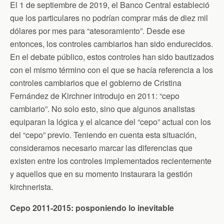
El 1 de septiembre de 2019, el Banco Central estableció
k
i
p
e
que los particulares no podrían comprar más de diez mil
n
d
dólares por mes para “atesoramiento”. Desde ese
l
entonces, los controles cambiarios han sido endurecidos.
y
En el debate público, estos controles han sido bautizados
con el mismo término con el que se hacía referencia a los
controles cambiarios que el gobierno de Cristina
Fernández de Kirchner introdujo en 2011: “cepo
cambiario”. No solo esto, sino que algunos analistas
equiparan la lógica y el alcance del “cepo” actual con los
del “cepo” previo. Teniendo en cuenta esta situación,
consideramos necesario marcar las diferencias que
existen entre los controles implementados recientemente
y aquellos que en su momento instaurara la gestión
kirchnerista.
Cepo 2011-2015: posponiendo lo inevitable