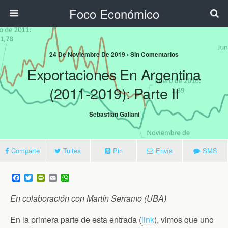
Foco Económico
24 De Noviembre De 2019 • Sin Comentarios
Exportaciones En Argentina
(2011-2019): Parte II
Sebastian Galiani
Comparte
Tuitea
Pin
Envía
SMS
F
T
P
E
W
a
w
r
m
h
c
i
i
a
a
En colaboración con Martín Serramo (UBA)
e
t
n
i
t
b
t
t
l
s
o
e
F
A
En la primera parte de esta entrada (
link
), vimos que uno
o
r
r
p