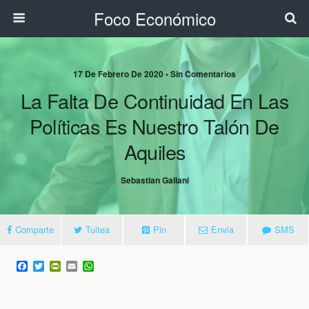
Foco Económico
17 De Febrero De 2020 • Sin Comentarios
La Falta De Continuidad En Las
Políticas Es Nuestro Talón De
Aquiles
Sebastian Galiani
Comparte
Tuitea
Pin
Envía
SMS
F
T
P
E
W
a
w
r
m
h
c
i
i
a
a
e
t
n
i
t