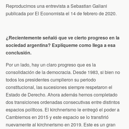
b
t
t
l
s
o
e
F
A
Reproducimos una entrevista a Sebastian Galiani
o
r
r
p
publicada por El Economista el 14 de febrero de 2020.
k
i
p
e
n
d
l
y
¿Recientemente señaló que ve cierto progreso en la
sociedad argentina? Explíqueme como llega a esa
conclusión.
Por un lado, hay un claro progreso que es la
consolidación de la democracia. Desde 1983, si bien no
todos los presidentes cumplieron su periodo
constitucional, las sucesiones siempre respetaron el
Estado de Derecho. Ahora además hemos completado
dos transiciones ordenadas consecutivas entre distintos
espacios políticos. El kirchnerismo le entregó el poder a
Cambiemos en 2015 y este espacio se lo transfirió
nuevamente al kirchnerismo en 2019. Este es un gran