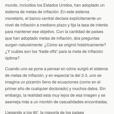
k
i
p
mundo, incluidos los Estados Unidos, han adoptado un
e
n
sistema de metas de inflación. En este sistema
d
monetario, el banco central declara explícitamente un
l
y
nivel de inflación a mediano plazo y fija la tasa de interés
para mantener ese objetivo. Con la cantidad de países
que han adoptado metas de inflación, dos preguntas
surgen naturalmente: ¿Cómo se originó históricamente?
¿Y cuáles son los “trade-offs” para la meta de inflación
óptima?
Cuando uno se pone a pensar en cómo surgió el sistema
de metas de inflación, y en especial la del 2-3, uno se
imagina un pizarrón lleno de ecuaciones (como en el
primer año de cualquier doctorado) y muchos datos. Sin
embargo, la realidad esta muy lejos de esa imagen y se
asemeja más a un montón de casualidades encontradas.
Llegando a los 90’, la mayoría de los países