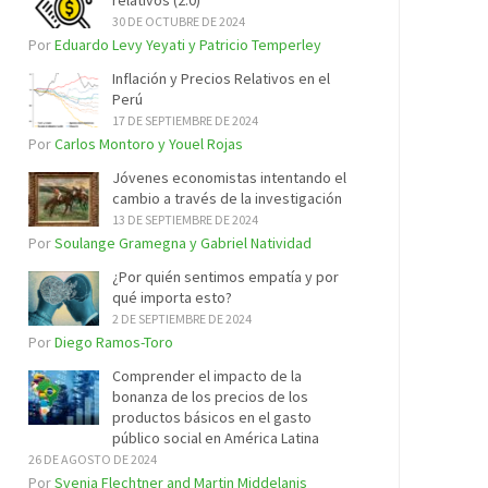
relativos (2.0)
30 DE OCTUBRE DE 2024
Por
Eduardo Levy Yeyati y Patricio Temperley
Inflación y Precios Relativos en el
Perú
17 DE SEPTIEMBRE DE 2024
Por
Carlos Montoro y Youel Rojas
Jóvenes economistas intentando el
cambio a través de la investigación
13 DE SEPTIEMBRE DE 2024
Por
Soulange Gramegna y Gabriel Natividad
¿Por quién sentimos empatía y por
qué importa esto?
2 DE SEPTIEMBRE DE 2024
Por
Diego Ramos-Toro
Comprender el impacto de la
bonanza de los precios de los
productos básicos en el gasto
público social en América Latina
26 DE AGOSTO DE 2024
Por
Svenja Flechtner and Martin Middelanis