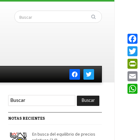
Faceb
Twitte
facebook
twitter
PrintF
Email
Whats
NOTAS RECIENTES
En busca del equilibrio de precios