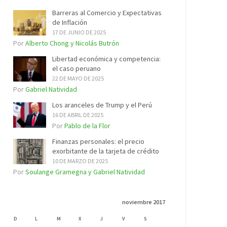
Barreras al Comercio y Expectativas
de Inflación
17 DE JUNIO DE 2025
Por
Alberto Chong y Nicolás Butrón
Libertad económica y competencia:
el caso peruano
22 DE MAYO DE 2025
Por
Gabriel Natividad
Los aranceles de Trump y el Perú
16 DE ABRIL DE 2025
Por
Pablo de la Flor
Finanzas personales: el precio
exorbitante de la tarjeta de crédito
10 DE MARZO DE 2025
Por
Soulange Gramegna y Gabriel Natividad
noviembre 2017
D
L
M
X
J
V
S