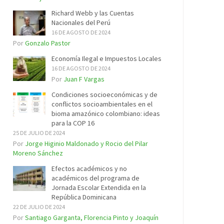
Richard Webb y las Cuentas
Nacionales del Perú
16 DE AGOSTO DE 2024
Por
Gonzalo Pastor
Economía Ilegal e Impuestos Locales
16 DE AGOSTO DE 2024
Por
Juan F Vargas
Condiciones socioeconómicas y de
conflictos socioambientales en el
bioma amazónico colombiano: ideas
para la COP 16
25 DE JULIO DE 2024
Por
Jorge Higinio Maldonado y Rocio del Pilar
Moreno Sánchez
Efectos académicos y no
académicos del programa de
Jornada Escolar Extendida en la
República Dominicana
22 DE JULIO DE 2024
Por
Santiago Garganta, Florencia Pinto y Joaquín