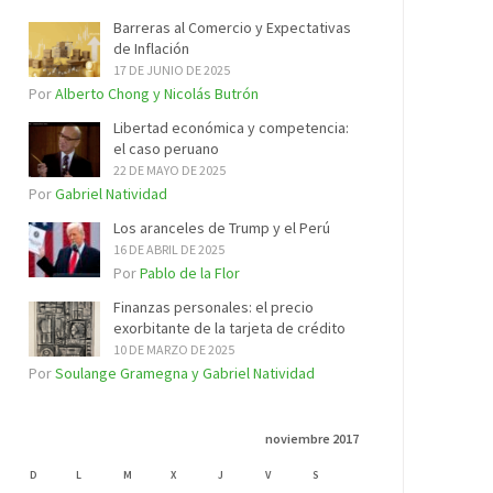
Barreras al Comercio y Expectativas
de Inflación
17 DE JUNIO DE 2025
Por
Alberto Chong y Nicolás Butrón
Libertad económica y competencia:
el caso peruano
22 DE MAYO DE 2025
Por
Gabriel Natividad
Los aranceles de Trump y el Perú
16 DE ABRIL DE 2025
Por
Pablo de la Flor
Finanzas personales: el precio
exorbitante de la tarjeta de crédito
10 DE MARZO DE 2025
Por
Soulange Gramegna y Gabriel Natividad
noviembre 2017
D
L
M
X
J
V
S