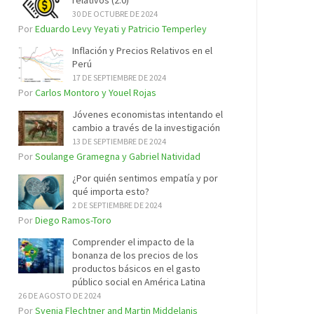
relativos (2.0)
30 DE OCTUBRE DE 2024
Por
Eduardo Levy Yeyati y Patricio Temperley
Inflación y Precios Relativos en el
Perú
17 DE SEPTIEMBRE DE 2024
Por
Carlos Montoro y Youel Rojas
Jóvenes economistas intentando el
cambio a través de la investigación
13 DE SEPTIEMBRE DE 2024
Por
Soulange Gramegna y Gabriel Natividad
¿Por quién sentimos empatía y por
qué importa esto?
2 DE SEPTIEMBRE DE 2024
Por
Diego Ramos-Toro
Comprender el impacto de la
bonanza de los precios de los
productos básicos en el gasto
público social en América Latina
26 DE AGOSTO DE 2024
Por
Svenja Flechtner and Martin Middelanis