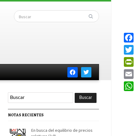
Faceb
Twitte
facebook
twitter
PrintF
Email
Whats
NOTAS RECIENTES
En busca del equilibrio de precios