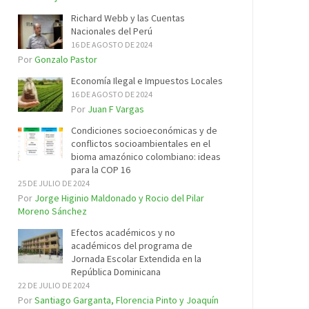
Richard Webb y las Cuentas
Nacionales del Perú
16 DE AGOSTO DE 2024
Por
Gonzalo Pastor
Economía Ilegal e Impuestos Locales
16 DE AGOSTO DE 2024
Por
Juan F Vargas
Condiciones socioeconómicas y de
conflictos socioambientales en el
bioma amazónico colombiano: ideas
para la COP 16
25 DE JULIO DE 2024
Por
Jorge Higinio Maldonado y Rocio del Pilar
Moreno Sánchez
Efectos académicos y no
académicos del programa de
Jornada Escolar Extendida en la
República Dominicana
22 DE JULIO DE 2024
Por
Santiago Garganta, Florencia Pinto y Joaquín