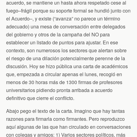
n
acuerdo, se mantiene un hasta ahora respetado cese al
d
fuego–frágil porque su soporte formal se hundió junto con
l
y
el Acuerdo–, y existe (“avanza” no parece un término
adecuado) una mesa de conversación entre delegados
del gobierno y otros de la campaña del NO para
establecer un listado de puntos para ajustar.
En ese
contexto, son numerosos los sectores que alertan sobre
el riesgo de una dilación potencialmente perenne de la
discusión. Hoy se hizo pública una carta de académicos
que, empezada a circular apenas el lunes, recogió en
menos de 30 horas más de 1300 firmas de profesores
universitarios pidiendo pronta arribada a acuerdo
definitivo que cierre el conflicto.
Abajo pego el texto de la carta. Imagino que hay tantas
razones para firmarla como firmantes. Pero reproduzco
aquí algunas de las que han circulado en conversaciones
con colegas y amigos: 1) Varios sectores políticos, más