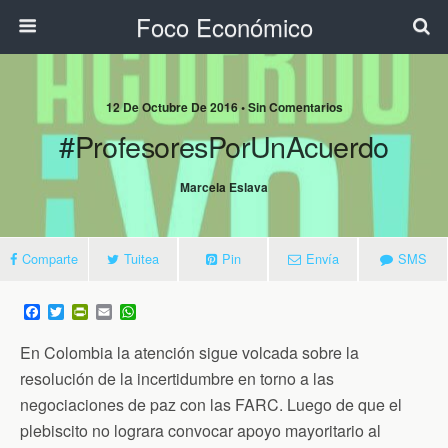
Foco Económico
12 De Octubre De 2016 • Sin Comentarios
#ProfesoresPorUnAcuerdo
Marcela Eslava
Comparte
Tuitea
Pin
Envía
SMS
F
T
P
E
W
a
w
r
m
h
c
i
i
a
a
En Colombia la atención sigue volcada sobre la
e
t
n
i
t
b
t
t
l
s
resolución de la incertidumbre en torno a las
o
e
F
A
negociaciones de paz con las FARC. Luego de que el
o
r
r
p
k
i
p
plebiscito no lograra convocar apoyo mayoritario al
e