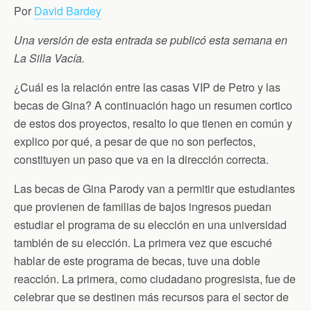
c
i
i
a
a
Por
David Bardey
e
t
n
i
t
b
t
t
l
s
o
e
F
A
Una versión de esta entrada se publicó esta semana en
o
r
r
p
La Silla Vacía.
k
i
p
e
n
¿Cuál es la relación entre las casas VIP de Petro y las
d
l
becas de Gina? A continuación hago un resumen cortico
y
de estos dos proyectos, resalto lo que tienen en común y
explico por qué, a pesar de que no son perfectos,
constituyen un paso que va en la dirección correcta.
Las becas de Gina Parody van a permitir que estudiantes
que provienen de familias de bajos ingresos puedan
estudiar el programa de su elección en una universidad
también de su elección. La primera vez que escuché
hablar de este programa de becas, tuve una doble
reacción. La primera, como ciudadano progresista, fue de
celebrar que se destinen más recursos para el sector de