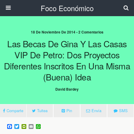
Foco Económico
18 De Noviembre De 2014 • 2 Comentarios
Las Becas De Gina Y Las Casas
VIP De Petro: Dos Proyectos
Diferentes Inscritos En Una Misma
(buena) Idea
David Bardey
Comparte
Tuitea
Pin
Envía
SMS
F
T
P
E
W
a
w
r
m
h