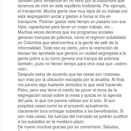
también pero tendemos en no verlo por la costumbre que
tenemos de vivir en este equilibrio ineficiente. Por ejemplo,
el transporte. Mucha gente vive muy lejos de su trabajo por
esta segregación social y gastan 4 horas al día en
transporte. Podrían gastar este tiempo en pasarlo con sus
hijos, capacitarse para tener un mejor trabajo, etc…
Muchas veces decimos que los programas sociales
generan trampas de pobreza, como el regimen subsidiado
en Colombia que desincentiva a la gente de salir de la
informalidad. Todo eso es cierto, pero la restricción de
tiempo tan apretada que genera un ciudad segregada a la
gente pobre a su turno genera una trampa de pobreza
también, pues no tienen tiempo para otra cosa que «sobre-
vivir».
Después estoy de acuerdo que las casas son costosas,
aun más por la ubicación escogida por la alcaldía. Al final,
me parece algo bastante simbolico lo que está haciendo
Petro, pero eso tiene el merito de poner el tema de la
segregación social sobre la mesa y quizás en la agenda
del país, lo que me parece valioso por si solo. Si son
poquitas casas como es el proyecto actualmente,
claramente toca entregar subsidios a los beneficiarios. Si
son más casas, las fuerzas del mercado se podrán sustituir
a los subsidios en le mediano plazo.
De nuevo muchas gracias por su comentario. Saludos,