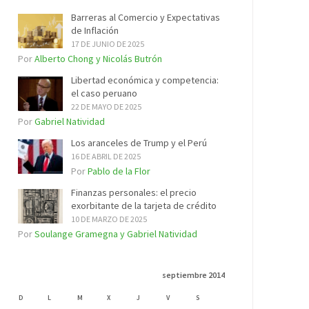
Barreras al Comercio y Expectativas
de Inflación
17 DE JUNIO DE 2025
Por
Alberto Chong y Nicolás Butrón
Libertad económica y competencia:
el caso peruano
22 DE MAYO DE 2025
Por
Gabriel Natividad
Los aranceles de Trump y el Perú
16 DE ABRIL DE 2025
Por
Pablo de la Flor
Finanzas personales: el precio
exorbitante de la tarjeta de crédito
10 DE MARZO DE 2025
Por
Soulange Gramegna y Gabriel Natividad
septiembre 2014
D
L
M
X
J
V
S