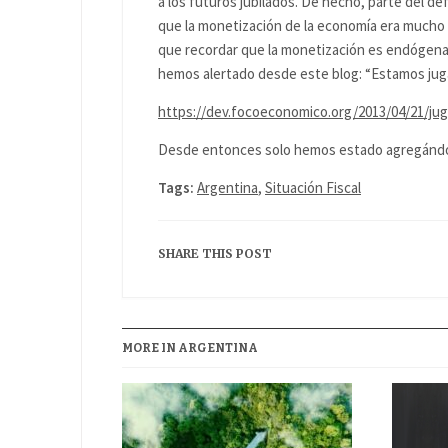
a los futuros jubilados. De hecho, parte del d
que la monetización de la economía era mucho m
que recordar que la monetización es endógena 
hemos alertado desde este blog: “Estamos jug
https://dev.focoeconomico.org/2013/04/21/ju
Desde entonces solo hemos estado agregándo
Tags:
Argentina
,
Situación Fiscal
SHARE THIS POST
MORE IN ARGENTINA