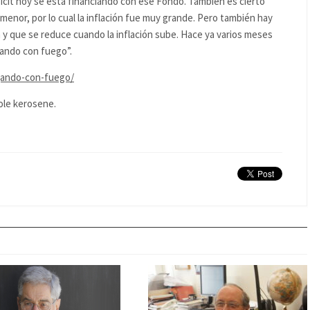
éficit hoy se está financiando con ese Fondo. También es cierto
enor, por lo cual la inflación fue muy grande. Pero también hay
y que se reduce cuando la inflación sube. Hace ya varios meses
ando con fuego”.
gando-con-fuego/
le kerosene.