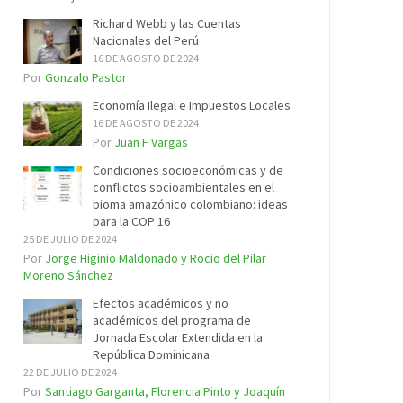
Richard Webb y las Cuentas
Nacionales del Perú
16 DE AGOSTO DE 2024
Por
Gonzalo Pastor
Economía Ilegal e Impuestos Locales
16 DE AGOSTO DE 2024
Por
Juan F Vargas
Condiciones socioeconómicas y de
conflictos socioambientales en el
bioma amazónico colombiano: ideas
para la COP 16
25 DE JULIO DE 2024
Por
Jorge Higinio Maldonado y Rocio del Pilar
Moreno Sánchez
Efectos académicos y no
académicos del programa de
Jornada Escolar Extendida en la
República Dominicana
22 DE JULIO DE 2024
Por
Santiago Garganta, Florencia Pinto y Joaquín