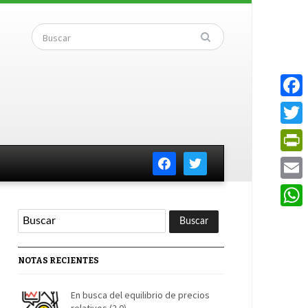
Faceb
Twitte
facebook
twitter
PrintF
Email
Whats
NOTAS RECIENTES
En busca del equilibrio de precios