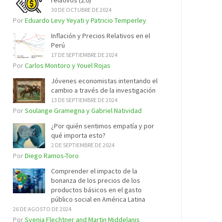
relativos (2.0)
30 DE OCTUBRE DE 2024
Por
Eduardo Levy Yeyati y Patricio Temperley
Inflación y Precios Relativos en el
Perú
17 DE SEPTIEMBRE DE 2024
Por
Carlos Montoro y Youel Rojas
Jóvenes economistas intentando el
cambio a través de la investigación
13 DE SEPTIEMBRE DE 2024
Por
Soulange Gramegna y Gabriel Natividad
¿Por quién sentimos empatía y por
qué importa esto?
2 DE SEPTIEMBRE DE 2024
Por
Diego Ramos-Toro
Comprender el impacto de la
bonanza de los precios de los
productos básicos en el gasto
público social en América Latina
26 DE AGOSTO DE 2024
Por
Svenja Flechtner and Martin Middelanis