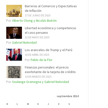
Barreras al Comercio y Expectativas
de Inflación
17 DE JUNIO DE 2025
Por
Alberto Chong y Nicolás Butrón
Libertad económica y competencia:
el caso peruano
22 DE MAYO DE 2025
Por
Gabriel Natividad
Los aranceles de Trump y el Perú
16 DE ABRIL DE 2025
Por
Pablo de la Flor
Finanzas personales: el precio
exorbitante de la tarjeta de crédito
10 DE MARZO DE 2025
Por
Soulange Gramegna y Gabriel Natividad
septiembre 2014
D
L
M
X
J
V
S