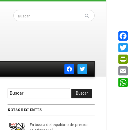
Faceb
Twitte
facebook
twitter
PrintF
Email
Whats
NOTAS RECIENTES
En busca del equilibrio de precios