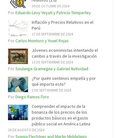
relativos (2.0)
30 DE OCTUBRE DE 2024
Por
Eduardo Levy Yeyati y Patricio Temperley
Inflación y Precios Relativos en el
Perú
17 DE SEPTIEMBRE DE 2024
Por
Carlos Montoro y Youel Rojas
Jóvenes economistas intentando el
cambio a través de la investigación
13 DE SEPTIEMBRE DE 2024
Por
Soulange Gramegna y Gabriel Natividad
¿Por quién sentimos empatía y por
qué importa esto?
2 DE SEPTIEMBRE DE 2024
Por
Diego Ramos-Toro
Comprender el impacto de la
bonanza de los precios de los
productos básicos en el gasto
público social en América Latina
26 DE AGOSTO DE 2024
Por
Svenja Flechtner and Martin Middelanis