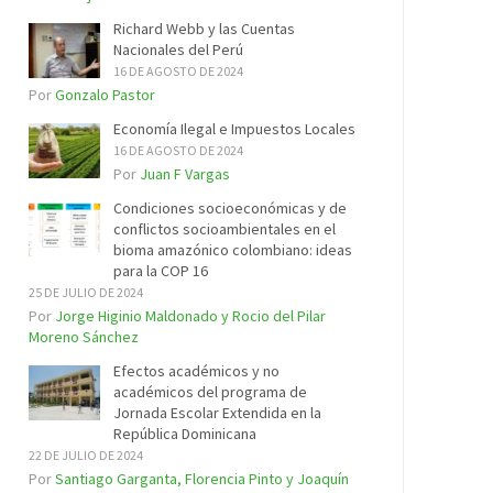
Richard Webb y las Cuentas
Nacionales del Perú
16 DE AGOSTO DE 2024
Por
Gonzalo Pastor
Economía Ilegal e Impuestos Locales
16 DE AGOSTO DE 2024
Por
Juan F Vargas
Condiciones socioeconómicas y de
conflictos socioambientales en el
bioma amazónico colombiano: ideas
para la COP 16
25 DE JULIO DE 2024
Por
Jorge Higinio Maldonado y Rocio del Pilar
Moreno Sánchez
Efectos académicos y no
académicos del programa de
Jornada Escolar Extendida en la
República Dominicana
22 DE JULIO DE 2024
Por
Santiago Garganta, Florencia Pinto y Joaquín