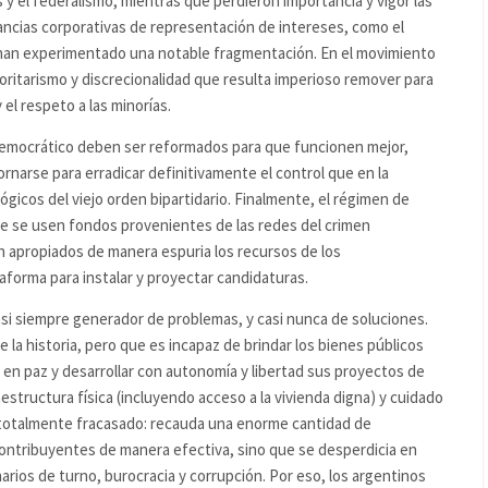
 y el federalismo, mientras que perdieron importancia y vigor las
nstancias corporativas de representación de intereses, como el
, han experimentado una notable fragmentación. En el movimiento
ritarismo y discrecionalidad que resulta imperioso remover para
 el respeto a las minorías.
democrático deben ser reformados para que funcionen mejor,
rnarse para erradicar definitivamente el control que en la
ógicos del viejo orden bipartidario. Finalmente, el régimen de
e se usen fondos provenientes de las redes del crimen
an apropiados de manera espuria los recursos de los
aforma para instalar y proyectar candidaturas.
casi siempre generador de problemas, y casi nunca de soluciones.
 la historia, pero que es incapaz de brindar los bienes públicos
r en paz y desarrollar con autonomía y libertad sus proyectos de
raestructura física (incluyendo acceso a la vivienda digna) y cuidado
 totalmente fracasado: recauda una enorme cantidad de
contribuyentes de manera efectiva, sino que se desperdicia en
narios de turno, burocracia y corrupción. Por eso, los argentinos