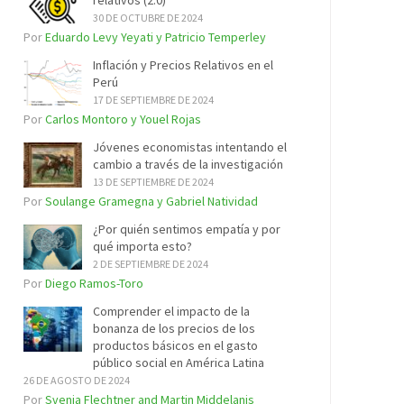
relativos (2.0)
30 DE OCTUBRE DE 2024
Por
Eduardo Levy Yeyati y Patricio Temperley
Inflación y Precios Relativos en el
Perú
17 DE SEPTIEMBRE DE 2024
Por
Carlos Montoro y Youel Rojas
Jóvenes economistas intentando el
cambio a través de la investigación
13 DE SEPTIEMBRE DE 2024
Por
Soulange Gramegna y Gabriel Natividad
¿Por quién sentimos empatía y por
qué importa esto?
2 DE SEPTIEMBRE DE 2024
Por
Diego Ramos-Toro
Comprender el impacto de la
bonanza de los precios de los
productos básicos en el gasto
público social en América Latina
26 DE AGOSTO DE 2024
Por
Svenja Flechtner and Martin Middelanis