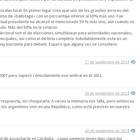
ma electoral. En primer lugar creo que uno de los grandes errores del
tema de «ballotage» con un porcentaje inferior al 50% más uno. Fue
ctual presidente no alcanzó el mencionado 50 % más uno, aún cuando no
ión. Más del 50% no la votaron.
ectoral son el de elecciones simultáneas para autoridades nacionales,
nicipales, así como el de lista completa. Indudablemente este es un
y bastante para debatir. Espero que alguna vez se considere.
17 de septiembre de 2014
l 2007 pero superó cómodamente ese umbral en el 2011.
18 de septiembre de 2014
 respuesta, sin chequearla. A veces la memoria nos falla, pero entonces
los argentinos vivir en una República, como está previsto en nuestra
18 de septiembre de 2014
dad de escucharte en Córdoba…como siempre tenes muy claro los