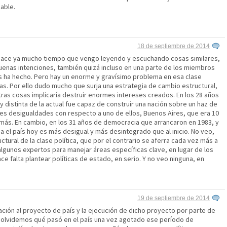
able.
18 de septiembre de 2014
 hace ya mucho tiempo que vengo leyendo y escuchando cosas similares,
uenas intenciones, también quizá incluso en una parte de los miembros
os ha hecho. Pero hay un enorme y gravísimo problema en esa clase
tas. Por ello dudo mucho que surja una estrategia de cambio estructural,
tras cosas implicaría destruir enormes intereses creados. En los 28 años
y distinta de la actual fue capaz de construir una nación sobre un haz de
s desigualdades con respecto a uno de ellos, Buenos Aires, que era 10
más. En cambio, en los 31 años de democracia que arrancaron en 1983, y
ia el país hoy es más desigual y más desintegrado que al inicio. No veo,
tural de la clase política, que por el contrario se aferra cada vez más a
r algunos expertos para manejar áreas específicas clave, en lugar de los
 falta plantear políticas de estado, en serio. Y no veo ninguna, en
19 de septiembre de 2014
lación al proyecto de país y la ejecución de dicho proyecto por parte de
 olvidemos qué pasó en el país una vez agotado ese período de