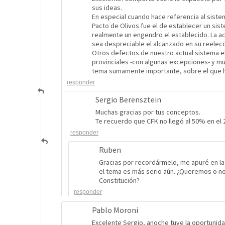
sus ideas.
En especial cuando hace referencia al siste
Pacto de Olivos fue el de establecer un sis
realmente un engendro el establecido. La a
sea despreciable el alcanzado en su reelecc
Otros defectos de nuestro actual sistema el
provinciales -con algunas excepciones- y mu
tema sumamente importante, sobre el que ha
responder
Sergio Berensztein
Muchas gracias por tus conceptos.
Te recuerdo que CFK no llegó al 50% en e
responder
Ruben
Gracias por recordármelo, me apuré en la
el tema es más serio aún. ¿Queremos o no 
Constitución?
responder
Pablo Moroni
Excelente Sergio, anoche tuve la oportuni