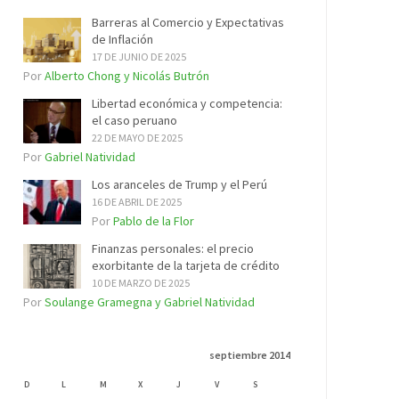
Barreras al Comercio y Expectativas
de Inflación
17 DE JUNIO DE 2025
Por
Alberto Chong y Nicolás Butrón
Libertad económica y competencia:
el caso peruano
22 DE MAYO DE 2025
Por
Gabriel Natividad
Los aranceles de Trump y el Perú
16 DE ABRIL DE 2025
Por
Pablo de la Flor
Finanzas personales: el precio
exorbitante de la tarjeta de crédito
10 DE MARZO DE 2025
Por
Soulange Gramegna y Gabriel Natividad
septiembre 2014
D
L
M
X
J
V
S