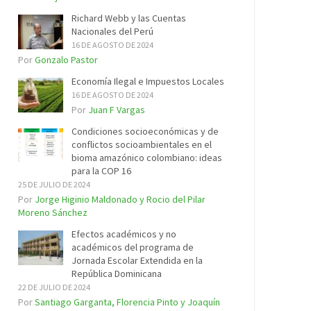
Richard Webb y las Cuentas
Nacionales del Perú
16 DE AGOSTO DE 2024
Por
Gonzalo Pastor
Economía Ilegal e Impuestos Locales
16 DE AGOSTO DE 2024
Por
Juan F Vargas
Condiciones socioeconómicas y de
conflictos socioambientales en el
bioma amazónico colombiano: ideas
para la COP 16
25 DE JULIO DE 2024
Por
Jorge Higinio Maldonado y Rocio del Pilar
Moreno Sánchez
Efectos académicos y no
académicos del programa de
Jornada Escolar Extendida en la
República Dominicana
22 DE JULIO DE 2024
Por
Santiago Garganta, Florencia Pinto y Joaquín