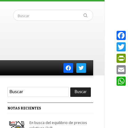
Faceb
Twitte
facebook
twitter
PrintF
Email
Whats
NOTAS RECIENTES
En busca del equilibrio de precios