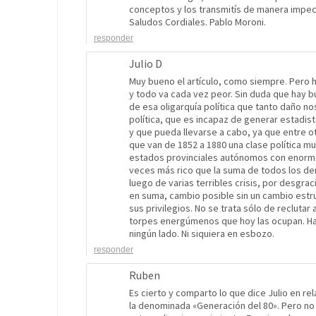
conceptos y los transmitís de manera impec
Saludos Cordiales. Pablo Moroni.
responder
Julio D
Muy bueno el artículo, como siempre. Pero
y todo va cada vez peor. Sin duda que hay b
de esa oligarquía política que tanto daño n
política, que es incapaz de generar estadis
y que pueda llevarse a cabo, ya que entre o
que van de 1852 a 1880 una clase política mu
estados provinciales autónomos con enorme
veces más rico que la suma de todos los de
luego de varias terribles crisis, por desgrac
en suma, cambio posible sin un cambio estruc
sus privilegios. No se trata sólo de recluta
torpes energúmenos que hoy las ocupan. Hace
ningún lado. Ni siquiera en esbozo.
responder
Ruben
Es cierto y comparto lo que dice Julio en re
la denominada «Generación del 80». Pero no