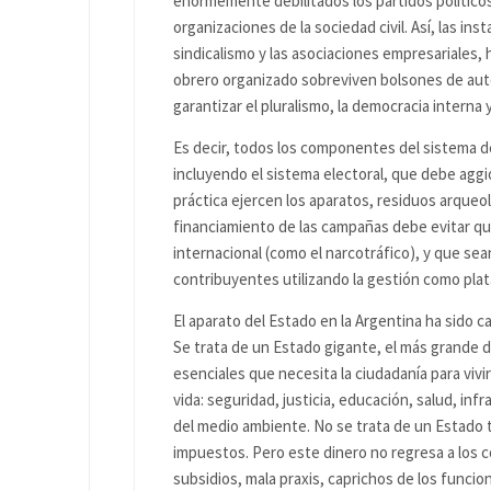
enormemente debilitados los partidos políticos
organizaciones de la sociedad civil. Así, las i
sindicalismo y las asociaciones empresariales
obrero organizado sobreviven bolsones de auto
garantizar el pluralismo, la democracia interna y
Es decir, todos los componentes del sistema 
incluyendo el sistema electoral, que debe aggio
práctica ejercen los aparatos, residuos arqueol
financiamiento de las campañas debe evitar qu
internacional (como el narcotráfico), y que se
contribuyentes utilizando la gestión como plat
El aparato del Estado en la Argentina ha sido 
Se trata de un Estado gigante, el más grande de
esenciales que necesita la ciudadanía para vivi
vida: seguridad, justicia, educación, salud, inf
del medio ambiente. No se trata de un Estado
impuestos. Pero este dinero no regresa a los 
subsidios, mala praxis, caprichos de los funcio