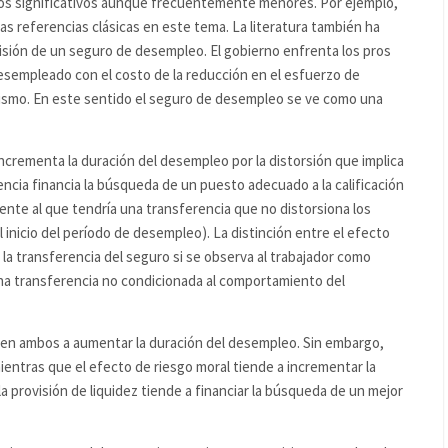
tos significativos aunque frecuentemente menores. Por ejemplo,
as referencias clásicas en este tema. La literatura también ha
visión de un seguro de desempleo. El gobierno enfrenta los pros
desempleado con el costo de la reducción en el esfuerzo de
ismo. En este sentido el seguro de desempleo se ve como una
ncrementa la duración del desempleo por la distorsión que implica
rencia financia la búsqueda de un puesto adecuado a la calificación
ente al que tendría una transferencia que no distorsiona los
l inicio del período de desempleo). La distinción entre el efecto
 la transferencia del seguro si se observa al trabajador como
una transferencia no condicionada al comportamiento del
nden ambos a aumentar la duración del desempleo. Sin embargo,
ientras que el efecto de riesgo moral tiende a incrementar la
a provisión de liquidez tiende a financiar la búsqueda de un mejor