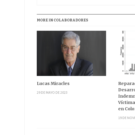
MORE IN COLABORADORES
Lucas Miracles
Reparac
Desarro
29 DE MAYO DE 2023
Indemni
Víctima
en Col
19 DE NOV