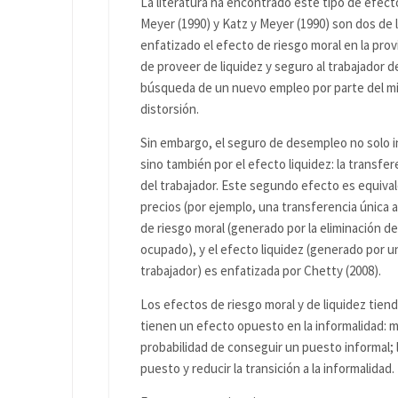
La literatura ha encontrado este tipo de efec
Meyer (1990) y Katz y Meyer (1990) son dos de l
enfatizado el efecto de riesgo moral en la pro
de proveer de liquidez y seguro al trabajador 
búsqueda de un nuevo empleo por parte del m
distorsión.
Sin embargo, el seguro de desempleo no solo i
sino también por el efecto liquidez: la transfe
del trabajador. Este segundo efecto es equival
precios (por ejemplo, una transferencia única a
de riesgo moral (generado por la eliminación de
ocupado), y el efecto liquidez (generado por 
trabajador) es enfatizada por Chetty (2008).
Los efectos de riesgo moral y de liquidez tie
tienen un efecto opuesto en la informalidad: m
probabilidad de conseguir un puesto informal; l
puesto y reducir la transición a la informalidad.