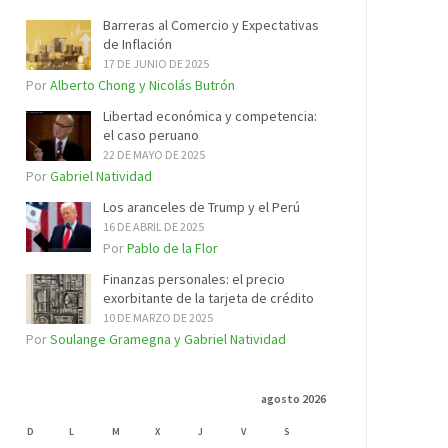
Barreras al Comercio y Expectativas
de Inflación
17 DE JUNIO DE 2025
Por
Alberto Chong y Nicolás Butrón
Libertad económica y competencia:
el caso peruano
22 DE MAYO DE 2025
Por
Gabriel Natividad
Los aranceles de Trump y el Perú
16 DE ABRIL DE 2025
Por
Pablo de la Flor
Finanzas personales: el precio
exorbitante de la tarjeta de crédito
10 DE MARZO DE 2025
Por
Soulange Gramegna y Gabriel Natividad
agosto 2026
D
L
M
X
J
V
S