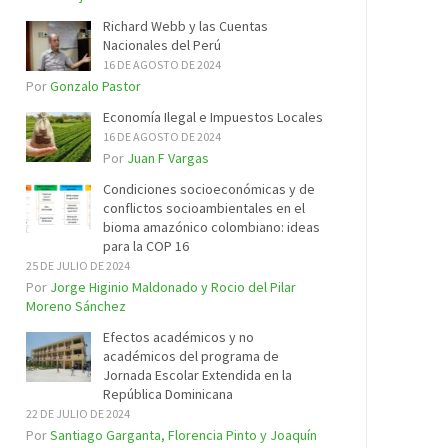
Richard Webb y las Cuentas
Nacionales del Perú
16 DE AGOSTO DE 2024
Por
Gonzalo Pastor
Economía Ilegal e Impuestos Locales
16 DE AGOSTO DE 2024
Por
Juan F Vargas
Condiciones socioeconómicas y de
conflictos socioambientales en el
bioma amazónico colombiano: ideas
para la COP 16
25 DE JULIO DE 2024
Por
Jorge Higinio Maldonado y Rocio del Pilar
Moreno Sánchez
Efectos académicos y no
académicos del programa de
Jornada Escolar Extendida en la
República Dominicana
22 DE JULIO DE 2024
Por
Santiago Garganta, Florencia Pinto y Joaquín