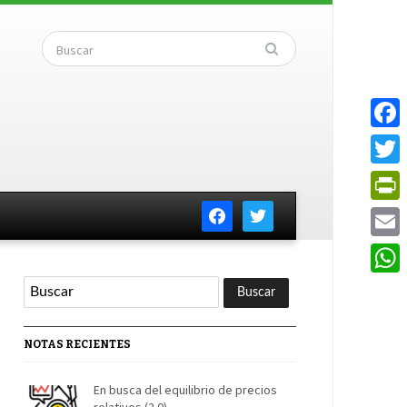
Faceb
Twitte
facebook
twitter
PrintF
Email
Whats
NOTAS RECIENTES
En busca del equilibrio de precios