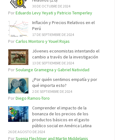
relativos (2.0)
30 DE OCTUBRE DE 2024
Por
Eduardo Levy Yeyati y Patricio Temperley
Inflación y Precios Relativos en el
Perú
17 DE SEPTIEMBRE DE 2024
Por
Carlos Montoro y Youel Rojas
Jóvenes economistas intentando el
cambio a través de la investigación
13 DE SEPTIEMBRE DE 2024
Por
Soulange Gramegna y Gabriel Natividad
¿Por quién sentimos empatía y por
qué importa esto?
2 DE SEPTIEMBRE DE 2024
Por
Diego Ramos-Toro
Comprender el impacto de la
bonanza de los precios de los
productos básicos en el gasto
público social en América Latina
26 DE AGOSTO DE 2024
Por
Svenja Flechtner and Martin Middelanis