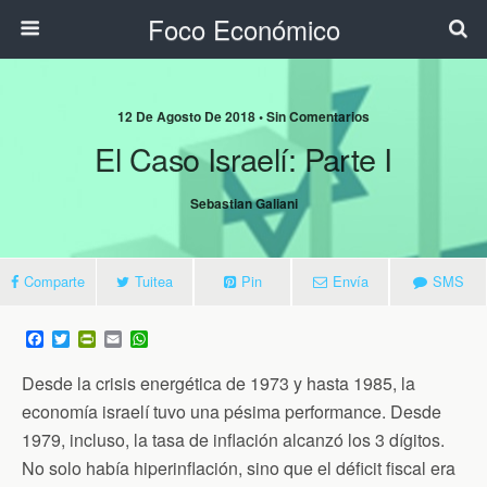
Foco Económico
12 De Agosto De 2018 • Sin Comentarios
El Caso Israelí: Parte I
Sebastian Galiani
Comparte
Tuitea
Pin
Envía
SMS
F
T
P
E
W
a
w
r
m
h
c
i
i
a
a
Desde la crisis energética de 1973 y hasta 1985, la
e
t
n
i
t
b
t
t
l
s
economía israelí tuvo una pésima performance. Desde
o
e
F
A
1979, incluso, la tasa de inflación alcanzó los 3 dígitos.
o
r
r
p
k
i
p
No solo había hiperinflación, sino que el déficit fiscal era
e