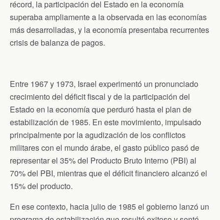
n
récord, la participación del Estado en la economía
d
superaba ampliamente a la observada en las economías
l
y
más desarrolladas, y la economía presentaba recurrentes
crisis de balanza de pagos.
Entre 1967 y 1973, Israel experimentó un pronunciado
crecimiento del déficit fiscal y de la participación del
Estado en la economía que perduró hasta el plan de
estabilización de 1985. En este movimiento, impulsado
principalmente por la agudización de los conflictos
militares con el mundo árabe, el gasto público pasó de
representar el 35% del Producto Bruto Interno (PBI) al
70% del PBI, mientras que el déficit financiero alcanzó el
15% del producto.
En ese contexto, hacia julio de 1985 el gobierno lanzó un
programa de estabilización que resultó exitoso y sentó