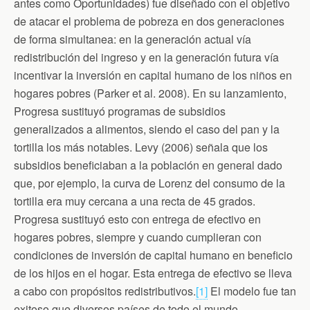
b
t
t
l
s
antes como Oportunidades) fue diseñado con el objetivo
o
e
F
A
de atacar el problema de pobreza en dos generaciones
o
r
r
p
k
i
p
de forma simultanea: en la generación actual vía
e
n
redistribución del ingreso y en la generación futura vía
d
incentivar la inversión en capital humano de los niños en
l
y
hogares pobres (Parker et al. 2008). En su lanzamiento,
Progresa sustituyó programas de subsidios
generalizados a alimentos, siendo el caso del pan y la
tortilla los más notables. Levy (2006) señala que los
subsidios beneficiaban a la población en general dado
que, por ejemplo, la curva de Lorenz del consumo de la
tortilla era muy cercana a una recta de 45 grados.
Progresa sustituyó esto con entrega de efectivo en
hogares pobres, siempre y cuando cumplieran con
condiciones de inversión de capital humano en beneficio
de los hijos en el hogar. Esta entrega de efectivo se lleva
a cabo con propósitos redistributivos.
[1]
El modelo fue tan
exitoso que diversos países de todo el mundo