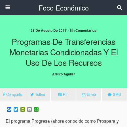
Foco Económico
28 De Agosto De 2017 • Sin Comentarios
Programas De Transferencias
Monetarias Condicionadas Y El
Uso De Los Recursos
Arturo Aguilar
Comparte
Tuitea
Pin
Envía
SMS
F
T
P
E
W
a
w
r
m
h
c
i
i
a
a
El programa Progresa (ahora conocido como Prospera y
e
t
n
i
t