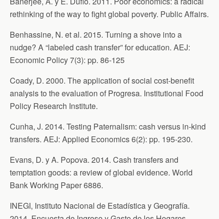
Banerjee, A. y E. Duflo. 2011. Poor economics: a radical
rethinking of the way to fight global poverty. Public Affairs.
Benhassine, N. et al. 2015. Turning a shove into a
nudge? A “labeled cash transfer” for education. AEJ:
Economic Policy 7(3): pp. 86-125
Coady, D. 2000. The application of social cost-benefit
analysis to the evaluation of Progresa. Institutional Food
Policy Research Institute.
Cunha, J. 2014. Testing Paternalism: cash versus in-kind
transfers. AEJ: Applied Economics 6(2): pp. 195-230.
Evans, D. y A. Popova. 2014. Cash transfers and
temptation goods: a review of global evidence. World
Bank Working Paper 6886.
INEGI, Instituto Nacional de Estadística y Geografía.
2014. Encuesta de Ingreso y Gasto de los Hogares,