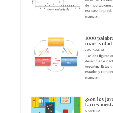
recientes. Llevamo
de importaciones, 
escasez de produc
READ MORE
1000 palabr
inactividad
1000 PALABRAS
Las dos figuras qu
desempleo e inacti
Argentina. Estas t
estados y complem
READ MORE
¿Son los ja
La respuest
ARGENTINA