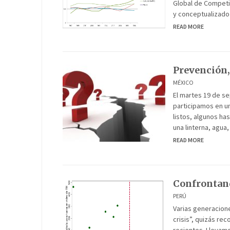
Global de Competit
y conceptualizado 
READ MORE
Prevención,
MÉXICO
El martes 19 de s
participamos en u
listos, algunos h
una linterna, agua
READ MORE
Confrontand
PERÚ
Varias generacio
crisis”, quizás r