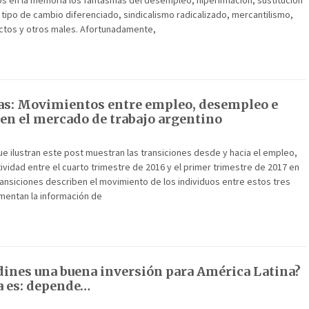
s en la memoria los fantasmas del desempleo, hiperinflación, sustitución
tipo de cambio diferenciado, sindicalismo radicalizado, mercantilismo,
tos y otros males. Afortunadamente,
as: Movimientos entre empleo, desempleo e
 en el mercado de trabajo argentino
e ilustran este post muestran las transiciones desde y hacia el empleo,
vidad entre el cuarto trimestre de 2016 y el primer trimestre de 2017 en
ransiciones describen el movimiento de los individuos entre estos tres
entan la información de
rdines una buena inversión para América Latina?
a es: depende…