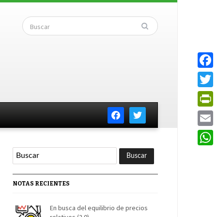
Faceb
Twitte
facebook
twitter
PrintF
Email
Whats
NOTAS RECIENTES
En busca del equilibrio de precios