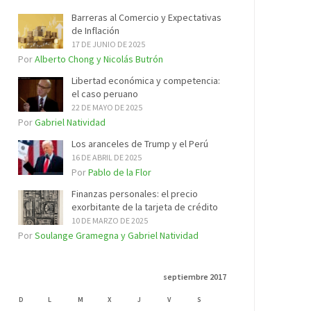
Barreras al Comercio y Expectativas
de Inflación
17 DE JUNIO DE 2025
Por
Alberto Chong y Nicolás Butrón
Libertad económica y competencia:
el caso peruano
22 DE MAYO DE 2025
Por
Gabriel Natividad
Los aranceles de Trump y el Perú
16 DE ABRIL DE 2025
Por
Pablo de la Flor
Finanzas personales: el precio
exorbitante de la tarjeta de crédito
10 DE MARZO DE 2025
Por
Soulange Gramegna y Gabriel Natividad
septiembre 2017
D
L
M
X
J
V
S