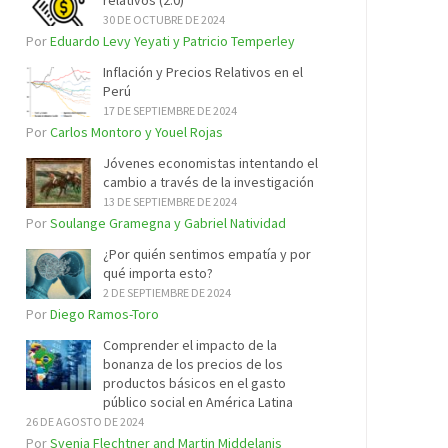
relativos (2.0)
30 DE OCTUBRE DE 2024
Por
Eduardo Levy Yeyati y Patricio Temperley
Inflación y Precios Relativos en el
Perú
17 DE SEPTIEMBRE DE 2024
Por
Carlos Montoro y Youel Rojas
Jóvenes economistas intentando el
cambio a través de la investigación
13 DE SEPTIEMBRE DE 2024
Por
Soulange Gramegna y Gabriel Natividad
¿Por quién sentimos empatía y por
qué importa esto?
2 DE SEPTIEMBRE DE 2024
Por
Diego Ramos-Toro
Comprender el impacto de la
bonanza de los precios de los
productos básicos en el gasto
público social en América Latina
26 DE AGOSTO DE 2024
Por
Svenja Flechtner and Martin Middelanis