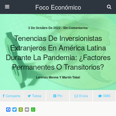
Foco Económico
3 De Octubre De 2022 • Sin Comentarios
Tenencias De Inversionistas
Extranjeros En América Latina
Durante La Pandemia: ¿Factores
Permanentes O Transitorios?
Lorenzo Menna Y Martín Tobal
Comparte
Tuitea
Pin
Envía
SMS
F
T
P
E
W
a
w
r
m
h