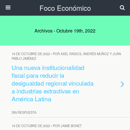
Foco Económico
Archivos › Octubre 19th, 2022
19 DE OCTUBRE DE 2022 • POR AXEL RADICS, ANDRÉS MUÑOZ Y JUAN
PABLO JIMÉNEZ
Una nueva institucionalidad
fiscal para reducir la
desigualdad regional vinculada
a industrias extractivas en
América Latina
SIN RESPUESTA
19 DE OCTUBRE DE 2022 • POR JAIME BONET