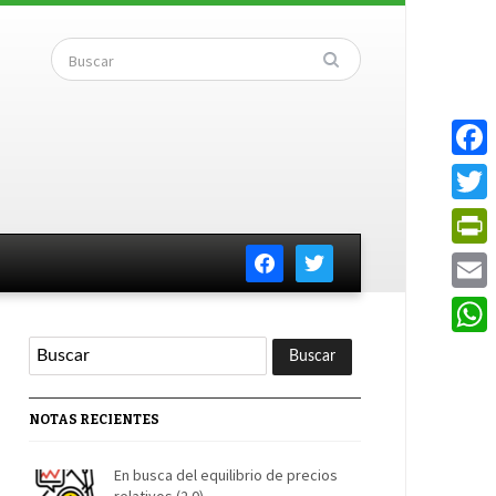
Faceb
Twitte
facebook
twitter
PrintF
Email
Whats
NOTAS RECIENTES
En busca del equilibrio de precios