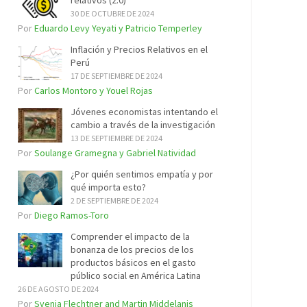
relativos (2.0)
30 DE OCTUBRE DE 2024
Por
Eduardo Levy Yeyati y Patricio Temperley
Inflación y Precios Relativos en el
Perú
17 DE SEPTIEMBRE DE 2024
Por
Carlos Montoro y Youel Rojas
Jóvenes economistas intentando el
cambio a través de la investigación
13 DE SEPTIEMBRE DE 2024
Por
Soulange Gramegna y Gabriel Natividad
¿Por quién sentimos empatía y por
qué importa esto?
2 DE SEPTIEMBRE DE 2024
Por
Diego Ramos-Toro
Comprender el impacto de la
bonanza de los precios de los
productos básicos en el gasto
público social en América Latina
26 DE AGOSTO DE 2024
Por
Svenja Flechtner and Martin Middelanis