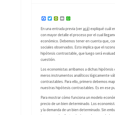
Facebook
Twitter
PrintFriendly
Email
WhatsApp
En una entrada previa (ver
acá
) expliqué cuál 
con mayor detalle el proceso por el cual llega
económico. Debemos tener en cuenta que, como
sociales observados. Esto implica que el raz
hipótesis contrastable, que luego será evaluad
cuestión.
Los economistas arribamos a dichas hipótesis
meros instrumentos analíticos lógicamente váli
contrastables. Para ello, primero debemos map
nuestras hipótesis contrastables. Es en ese p
Para mostrar cómo funciona un modelo económi
precio de un bien determinado. Los economistas
y la demanda de un bien determinado. Sin emba