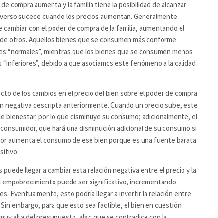
r de compra aumenta y la familia tiene la posibilidad de alcanzar
inverso sucede cuando los precios aumentan. Generalmente
cambiar con el poder de compra de la familia, aumentando el
 de otros. Aquellos bienes que se consumen más conforme
nes “normales”, mientras que los bienes que se consumen menos
 “inferiores”, debido a que asociamos este fenómeno a la calidad
cto de los cambios en el precio del bien sobre el poder de compra
ción negativa descripta anteriormente. Cuando un precio sube, este
de bienestar, por lo que disminuye su consumo; adicionalmente, el
 consumidor, que hará una disminución adicional de su consumo si
midor aumenta el consumo de ese bien porque es una fuente barata
itivo.
es puede llegar a cambiar esta relación negativa entre el precio y la
l empobrecimiento puede ser significativo, incrementando
. Eventualmente, esto podría llegar a invertir la relación entre
 Sin embargo, para que esto sea factible, el bien en cuestión
 muy alta del presupuesto, algo que se contradice con la