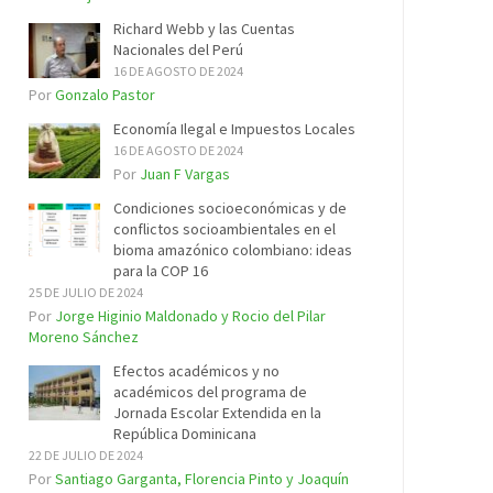
Richard Webb y las Cuentas
Nacionales del Perú
16 DE AGOSTO DE 2024
Por
Gonzalo Pastor
Economía Ilegal e Impuestos Locales
16 DE AGOSTO DE 2024
Por
Juan F Vargas
Condiciones socioeconómicas y de
conflictos socioambientales en el
bioma amazónico colombiano: ideas
para la COP 16
25 DE JULIO DE 2024
Por
Jorge Higinio Maldonado y Rocio del Pilar
Moreno Sánchez
Efectos académicos y no
académicos del programa de
Jornada Escolar Extendida en la
República Dominicana
22 DE JULIO DE 2024
Por
Santiago Garganta, Florencia Pinto y Joaquín