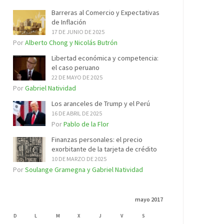
Barreras al Comercio y Expectativas
de Inflación
17 DE JUNIO DE 2025
Por
Alberto Chong y Nicolás Butrón
Libertad económica y competencia:
el caso peruano
22 DE MAYO DE 2025
Por
Gabriel Natividad
Los aranceles de Trump y el Perú
16 DE ABRIL DE 2025
Por
Pablo de la Flor
Finanzas personales: el precio
exorbitante de la tarjeta de crédito
10 DE MARZO DE 2025
Por
Soulange Gramegna y Gabriel Natividad
mayo 2017
D
L
M
X
J
V
S