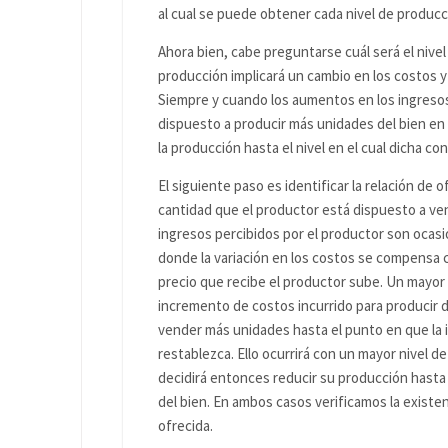
al cual se puede obtener cada nivel de producc
Ahora bien, cabe preguntarse cuál será el nive
producción implicará un cambio en los costos y
Siempre y cuando los aumentos en los ingreso
dispuesto a producir más unidades del bien en 
la producción hasta el nivel en el cual dicha co
El siguiente paso es identificar la relación de o
cantidad que el productor está dispuesto a ven
ingresos percibidos por el productor son ocasi
donde la variación en los costos se compensa c
precio que recibe el productor sube. Un mayor p
incremento de costos incurrido para producir di
vender más unidades hasta el punto en que la ig
restablezca. Ello ocurrirá con un mayor nivel de 
decidirá entonces reducir su producción hasta 
del bien. En ambos casos verificamos la existenc
ofrecida.