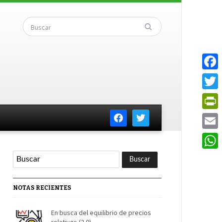
Faceb
Twitte
facebook
twitter
PrintF
Email
Whats
NOTAS RECIENTES
En busca del equilibrio de precios