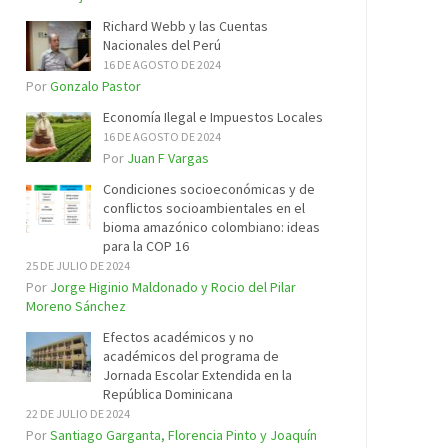
Richard Webb y las Cuentas
Nacionales del Perú
16 DE AGOSTO DE 2024
Por
Gonzalo Pastor
Economía Ilegal e Impuestos Locales
16 DE AGOSTO DE 2024
Por
Juan F Vargas
Condiciones socioeconómicas y de
conflictos socioambientales en el
bioma amazónico colombiano: ideas
para la COP 16
25 DE JULIO DE 2024
Por
Jorge Higinio Maldonado y Rocio del Pilar
Moreno Sánchez
Efectos académicos y no
académicos del programa de
Jornada Escolar Extendida en la
República Dominicana
22 DE JULIO DE 2024
Por
Santiago Garganta, Florencia Pinto y Joaquín