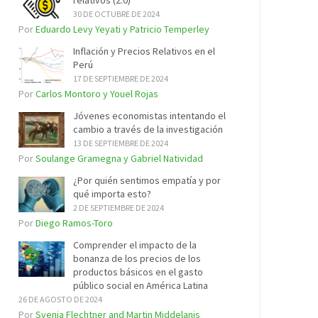
relativos (2.0)
30 DE OCTUBRE DE 2024
Por
Eduardo Levy Yeyati y Patricio Temperley
Inflación y Precios Relativos en el
Perú
17 DE SEPTIEMBRE DE 2024
Por
Carlos Montoro y Youel Rojas
Jóvenes economistas intentando el
cambio a través de la investigación
13 DE SEPTIEMBRE DE 2024
Por
Soulange Gramegna y Gabriel Natividad
¿Por quién sentimos empatía y por
qué importa esto?
2 DE SEPTIEMBRE DE 2024
Por
Diego Ramos-Toro
Comprender el impacto de la
bonanza de los precios de los
productos básicos en el gasto
público social en América Latina
26 DE AGOSTO DE 2024
Por
Svenja Flechtner and Martin Middelanis