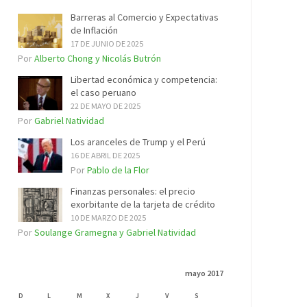
Barreras al Comercio y Expectativas
de Inflación
17 DE JUNIO DE 2025
Por
Alberto Chong y Nicolás Butrón
Libertad económica y competencia:
el caso peruano
22 DE MAYO DE 2025
Por
Gabriel Natividad
Los aranceles de Trump y el Perú
16 DE ABRIL DE 2025
Por
Pablo de la Flor
Finanzas personales: el precio
exorbitante de la tarjeta de crédito
10 DE MARZO DE 2025
Por
Soulange Gramegna y Gabriel Natividad
mayo 2017
D
L
M
X
J
V
S