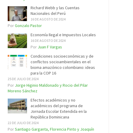
Richard Webb y las Cuentas
Nacionales del Perú
16 DE AGOSTO DE 2024
Por
Gonzalo Pastor
Economía Ilegal e Impuestos Locales
16 DE AGOSTO DE 2024
Por
Juan F Vargas
Condiciones socioeconómicas y de
conflictos socioambientales en el
bioma amazónico colombiano: ideas
para la COP 16
25 DE JULIO DE 2024
Por
Jorge Higinio Maldonado y Rocio del Pilar
Moreno Sánchez
Efectos académicos y no
académicos del programa de
Jornada Escolar Extendida en la
República Dominicana
22 DE JULIO DE 2024
Por
Santiago Garganta, Florencia Pinto y Joaquín