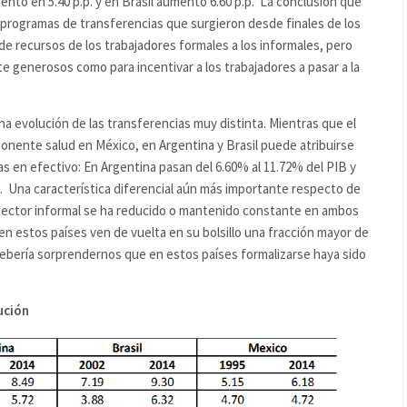
ntó en 5.40 p.p. y en Brasil aumentó 6.60 p.p. La conclusión que
 programas de transferencias que surgieron desde finales de los
e recursos de los trabajadores formales a los informales, pero
 generosos como para incentivar a los trabajadores a pasar a la
na evolución de las transferencias muy distinta. Mientras que el
onente salud en México, en Argentina y Brasil puede atribuirse
s en efectivo: En Argentina pasan del 6.60% al 11.72% del PIB y
. Una característica diferencial aún más importante respecto de
l sector informal se ha reducido o mantenido constante en ambos
 en estos países ven de vuelta en su bolsillo una fracción mayor de
ebería sorprendernos que en estos países formalizarse haya sido
ución