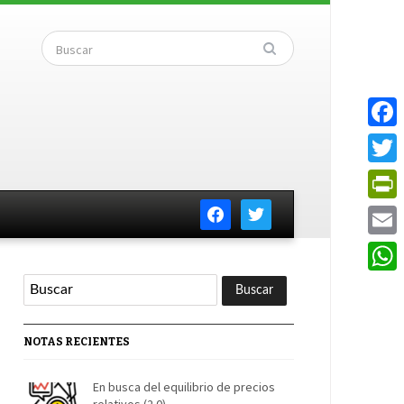
Faceb
Twitte
facebook
twitter
PrintF
Email
Whats
NOTAS RECIENTES
En busca del equilibrio de precios