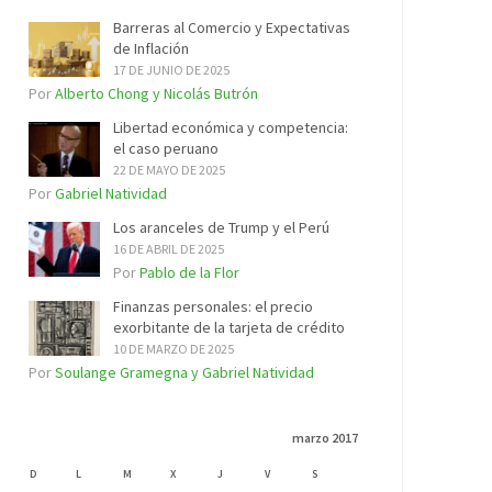
Barreras al Comercio y Expectativas
de Inflación
17 DE JUNIO DE 2025
Por
Alberto Chong y Nicolás Butrón
Libertad económica y competencia:
el caso peruano
22 DE MAYO DE 2025
Por
Gabriel Natividad
Los aranceles de Trump y el Perú
16 DE ABRIL DE 2025
Por
Pablo de la Flor
Finanzas personales: el precio
exorbitante de la tarjeta de crédito
10 DE MARZO DE 2025
Por
Soulange Gramegna y Gabriel Natividad
marzo 2017
D
L
M
X
J
V
S