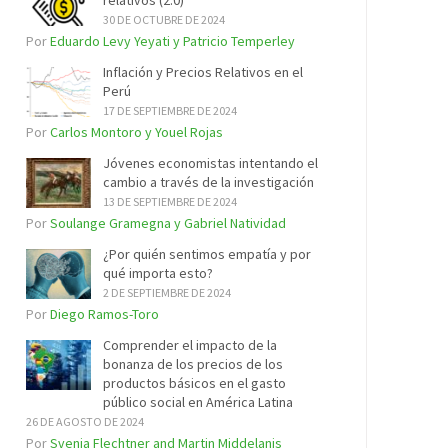
relativos (2.0)
30 DE OCTUBRE DE 2024
Por
Eduardo Levy Yeyati y Patricio Temperley
Inflación y Precios Relativos en el
Perú
17 DE SEPTIEMBRE DE 2024
Por
Carlos Montoro y Youel Rojas
Jóvenes economistas intentando el
cambio a través de la investigación
13 DE SEPTIEMBRE DE 2024
Por
Soulange Gramegna y Gabriel Natividad
¿Por quién sentimos empatía y por
qué importa esto?
2 DE SEPTIEMBRE DE 2024
Por
Diego Ramos-Toro
Comprender el impacto de la
bonanza de los precios de los
productos básicos en el gasto
público social en América Latina
26 DE AGOSTO DE 2024
Por
Svenja Flechtner and Martin Middelanis