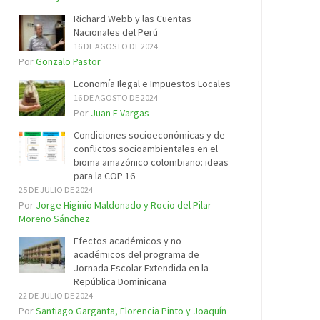
Richard Webb y las Cuentas
Nacionales del Perú
16 DE AGOSTO DE 2024
Por
Gonzalo Pastor
Economía Ilegal e Impuestos Locales
16 DE AGOSTO DE 2024
Por
Juan F Vargas
Condiciones socioeconómicas y de
conflictos socioambientales en el
bioma amazónico colombiano: ideas
para la COP 16
25 DE JULIO DE 2024
Por
Jorge Higinio Maldonado y Rocio del Pilar
Moreno Sánchez
Efectos académicos y no
académicos del programa de
Jornada Escolar Extendida en la
República Dominicana
22 DE JULIO DE 2024
Por
Santiago Garganta, Florencia Pinto y Joaquín