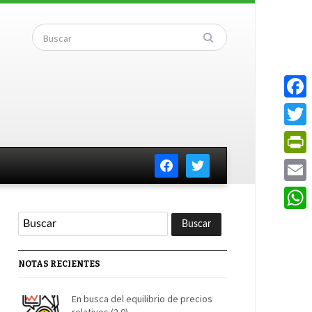
Faceb
Twitte
facebook
twitter
PrintF
Email
Whats
NOTAS RECIENTES
En busca del equilibrio de precios