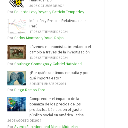
relativos (2.0)
30 DE OCTUBRE DE 2024
Por
Eduardo Levy Yeyati y Patricio Temperley
Inflación y Precios Relativos en el
Perú
17 DE SEPTIEMBRE DE 2024
Por
Carlos Montoro y Youel Rojas
Jóvenes economistas intentando el
cambio a través de la investigación
13 DE SEPTIEMBRE DE 2024
Por
Soulange Gramegna y Gabriel Natividad
¿Por quién sentimos empatía y por
qué importa esto?
2 DE SEPTIEMBRE DE 2024
Por
Diego Ramos-Toro
Comprender el impacto de la
bonanza de los precios de los
productos básicos en el gasto
público social en América Latina
26 DE AGOSTO DE 2024
Por
Svenja Flechtner and Martin Middelanis