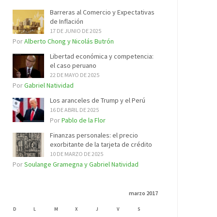
Barreras al Comercio y Expectativas
de Inflación
17 DE JUNIO DE 2025
Por
Alberto Chong y Nicolás Butrón
Libertad económica y competencia:
el caso peruano
22 DE MAYO DE 2025
Por
Gabriel Natividad
Los aranceles de Trump y el Perú
16 DE ABRIL DE 2025
Por
Pablo de la Flor
Finanzas personales: el precio
exorbitante de la tarjeta de crédito
10 DE MARZO DE 2025
Por
Soulange Gramegna y Gabriel Natividad
marzo 2017
D
L
M
X
J
V
S