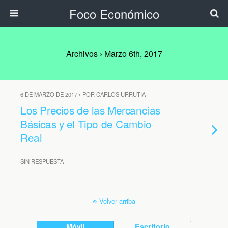
Foco Económico
Archivos › Marzo 6th, 2017
6 DE MARZO DE 2017 • POR CARLOS URRUTIA
Los Precios de las Mercancías
Básicas y el Tipo de Cambio
Real
SIN RESPUESTA
Volver arriba
Móvil
Escritorio