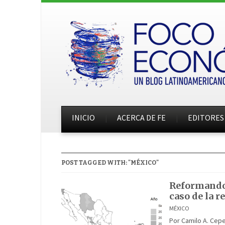
INICIO
ACERCA DE FE
EDITORES
POST TAGGED WITH: "MÉXICO"
Reformando l
caso de la 
MÉXICO
Por Camilo A. Cepe