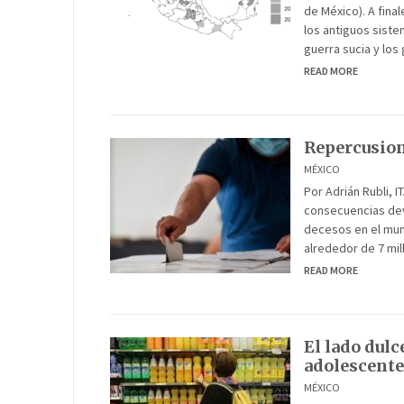
de México). A fina
los antiguos siste
guerra sucia y los
READ MORE
Repercusion
MÉXICO
Por Adrián Rubli, 
consecuencias deva
decesos en el mun
alrededor de 7 mil
READ MORE
El lado dulc
adolescente
MÉXICO