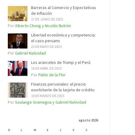
Barreras al Comercio y Expectativas
de Inflación
17 DE JUNIO DE 2025
Por
Alberto Chong y Nicolás Butrón
Libertad económica y competencia:
el caso peruano
22 DE MAYO DE 2025
Por
Gabriel Natividad
Los aranceles de Trump y el Perú
16 DE ABRIL DE 2025
Por
Pablo de la Flor
Finanzas personales: el precio
exorbitante de la tarjeta de crédito
10 DE MARZO DE 2025
Por
Soulange Gramegna y Gabriel Natividad
agosto 2026
D
L
M
X
J
V
S