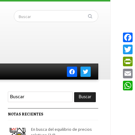
Faceb
Twitte
facebook
twitter
PrintF
Email
Whats
NOTAS RECIENTES
En busca del equilibrio de precios