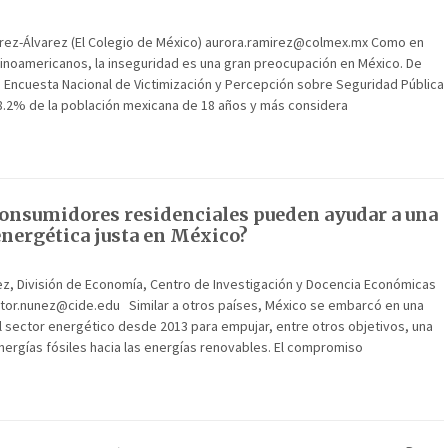
írez-Álvarez (El Colegio de México) aurora.ramirez@colmex.mx Como en
inoamericanos, la inseguridad es una gran preocupación en México. De
a Encuesta Nacional de Victimización y Percepción sobre Seguridad Pública
68.2% de la población mexicana de 18 años y más considera
onsumidores residenciales pueden ayudar a una
energética justa en México?
ez, División de Economía, Centro de Investigación y Docencia Económicas
ector.nunez@cide.edu Similar a otros países, México se embarcó en una
l sector energético desde 2013 para empujar, entre otros objetivos, una
energías fósiles hacia las energías renovables. El compromiso