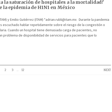
 la saturación de hospitales a la mortalidad?
e la epidemia de H1N1 en México
(ITAM) y Emilio Gutiérrez (ITAM) *adrian.rubli@itam.mx Durante la pandemia
s escuchado hablar repetidamente sobre el riesgo de la congestión o
laria. Cuando un hospital tiene demasiada carga de pacientes, no
n problema de disponibilidad de servicios para pacientes que lo
2
3
…
12
NEXT