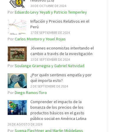
relativos (2.0)
30 DE OCTUBRE DE 2024
Por
Eduardo Levy Yeyati y Patricio Temperley
Inflación y Precios Relativos en el
Perú
17 DE SEPTIEMBRE DE 2024
Por
Carlos Montoro y Youel Rojas
Jóvenes economistas intentando el
cambio a través de la investigación
13 DE SEPTIEMBRE DE 2024
Por
Soulange Gramegna y Gabriel Natividad
¿Por quién sentimos empatía y por
qué importa esto?
2 DE SEPTIEMBRE DE 2024
Por
Diego Ramos-Toro
Comprender el impacto de la
bonanza de los precios de los
productos básicos en el gasto
público social en América Latina
26 DE AGOSTO DE 2024
Por
Svenja Flechtner and Martin Middelanis