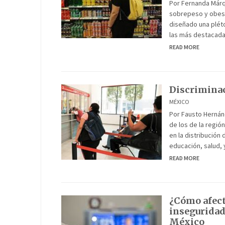
Por Fernanda Márq
sobrepeso y obesi
diseñado una pléto
las más destacadas
READ MORE
Discriminac
MÉXICO
Por Fausto Hernán
de los de la regió
en la distribución
educación, salud, y
READ MORE
¿Cómo afect
inseguridad
México