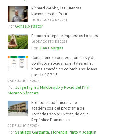
Richard Webb y las Cuentas
Nacionales del Perú
16 DE AGOSTO DE 2024
Por
Gonzalo Pastor
Economía Ilegal e Impuestos Locales
16 DE AGOSTO DE 2024
Por
Juan F Vargas
Condiciones socioeconómicas y de
conflictos socioambientales en el
bioma amazónico colombiano: ideas
para la COP 16
25 DE JULIO DE 2024
Por
Jorge Higinio Maldonado y Rocio del Pilar
Moreno Sánchez
Efectos académicos y no
académicos del programa de
Jornada Escolar Extendida en la
República Dominicana
22 DE JULIO DE 2024
Por
Santiago Garganta, Florencia Pinto y Joaquín