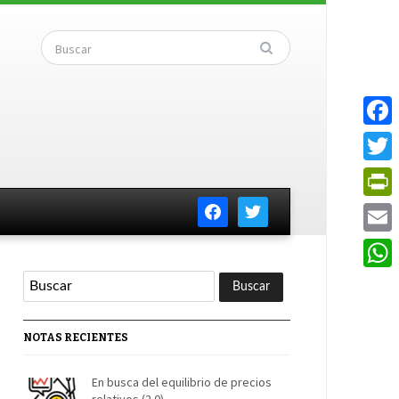
Faceb
Twitte
facebook
twitter
PrintF
Email
Whats
NOTAS RECIENTES
En busca del equilibrio de precios