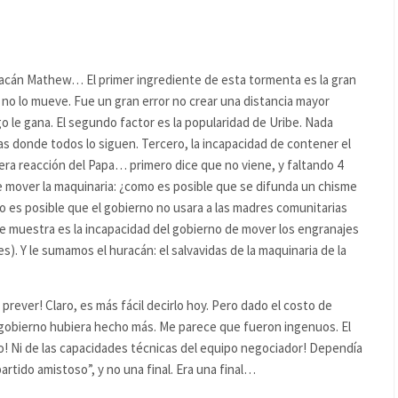
racán Mathew… El primer ingrediente de esta tormenta es la gran
 no lo mueve. Fue un gran error no crear una distancia mayor
o le gana. El segundo factor es la popularidad de Uribe. Nada
s donde todos lo siguen. Tercero, la incapacidad de contener el
mera reacción del Papa… primero dice que no viene, y faltando 4
de mover la maquinaria: ¿como es posible que se difunda un chisme
o es posible que el gobierno no usara a las madres comunitarias
ue muestra es la incapacidad del gobierno de mover los engranajes
s). Y le sumamos el huracán: el salvavidas de la maquinaria de la
prever! Claro, es más fácil decirlo hoy. Pero dado el costo de
 gobierno hubiera hecho más. Me parece que fueron ingenuos. El
do! Ni de las capacidades técnicas del equipo negociador! Dependía
partido amistoso”, y no una final. Era una final…