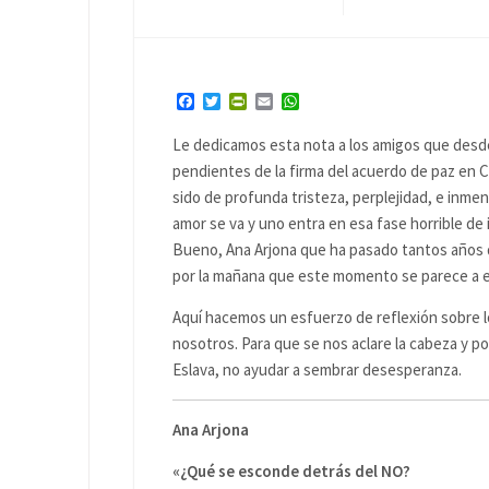
Facebook
Twitter
PrintFriendly
Email
WhatsApp
Le dedicamos esta nota a los amigos que desd
pendientes de la firma del acuerdo de paz en 
sido de profunda tristeza, perplejidad, e inm
amor se va y uno entra en esa fase horrible de
Bueno, Ana Arjona que ha pasado tantos años d
por la mañana que este momento se parece a es
Aquí hacemos un esfuerzo de reflexión sobre l
nosotros. Para que se nos aclare la cabeza y p
Eslava, no ayudar a sembrar desesperanza.
Ana Arjona
«¿Qué se esconde detrás del NO?