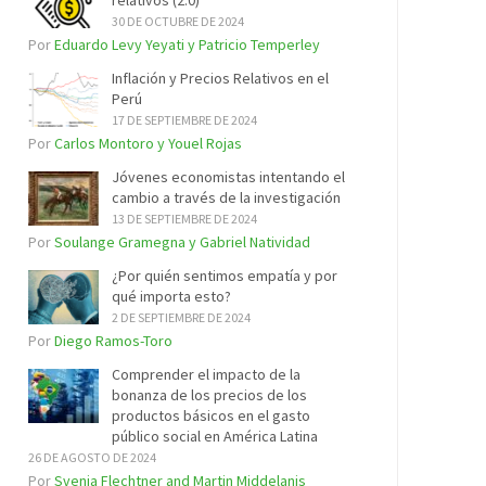
relativos (2.0)
30 DE OCTUBRE DE 2024
Por
Eduardo Levy Yeyati y Patricio Temperley
Inflación y Precios Relativos en el
Perú
17 DE SEPTIEMBRE DE 2024
Por
Carlos Montoro y Youel Rojas
Jóvenes economistas intentando el
cambio a través de la investigación
13 DE SEPTIEMBRE DE 2024
Por
Soulange Gramegna y Gabriel Natividad
¿Por quién sentimos empatía y por
qué importa esto?
2 DE SEPTIEMBRE DE 2024
Por
Diego Ramos-Toro
Comprender el impacto de la
bonanza de los precios de los
productos básicos en el gasto
público social en América Latina
26 DE AGOSTO DE 2024
Por
Svenja Flechtner and Martin Middelanis