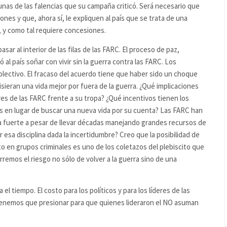
as de las falencias que su campaña criticó. Será necesario que
es y que, ahora sí, le expliquen al país que se trata de una
a, y como tal requiere concesiones.
ar al interior de las filas de las FARC. El proceso de paz,
al país soñar con vivir sin la guerra contra las FARC. Los
lectivo. El fracaso del acuerdo tiene que haber sido un choque
isieran una vida mejor por fuera de la guerra. ¿Qué implicaciones
eres de las FARC frente a su tropa? ¿Qué incentivos tienen los
res en lugar de buscar una nueva vida por su cuenta? Las FARC han
na fuerte a pesar de llevar décadas manejando grandes recursos de
esa disciplina dada la incertidumbre? Creo que la posibilidad de
nto en grupos criminales es uno de los coletazos del plebiscito que
orremos el riesgo no sólo de volver a la guerra sino de una
l tiempo. El costo para los políticos y para los líderes de las
tenemos que presionar para que quienes lideraron el NO asuman