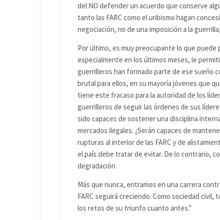
del NO defender un acuerdo que conserve algun
tanto las FARC como el uribismo hagan concesion
negociación, no de una imposición a la guerrill
Por último, es muy preocupante lo que puede pas
especialmente en los últimos meses, le permitió 
guerrilleros han formado parte de ese sueño co
brutal para ellos, en su mayoría jóvenes que qu
tiene este fracaso para la autoridad de los líd
guerrilleros de seguir las órdenes de sus líde
sido capaces de sostener una disciplina inter
mercados ilegales. ¿Serán capaces de mantener 
rupturas al interior de las FARC y de alistamie
el país debe tratar de evitar. De lo contrario, c
degradación.
Más que nunca, entramos en una carrera contra e
FARC seguirá creciendo. Como sociedad civil, 
los retos de su triunfo cuanto antes.”