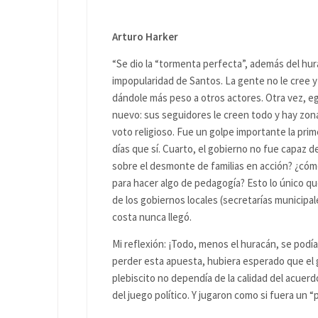
Arturo Harker
“Se dio la “tormenta perfecta”, además del hu
impopularidad de Santos. La gente no le cree y
dándole más peso a otros actores. Otra vez, eg
nuevo: sus seguidores le creen todo y hay zona
voto religioso. Fue un golpe importante la pri
días que sí. Cuarto, el gobierno no fue capaz 
sobre el desmonte de familias en acción? ¿cóm
para hacer algo de pedagogía? Esto lo único q
de los gobiernos locales (secretarías municipale
costa nunca llegó.
Mi reflexión: ¡Todo, menos el huracán, se podía 
perder esta apuesta, hubiera esperado que el
plebiscito no dependía de la calidad del acuer
del juego político. Y jugaron como si fuera un “