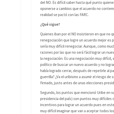
del NO. Es difícil saber hasta qué punto quien
oponerse a cambios que el acuerdo no contempl
realidad se pactó con las FARC.
¿Qué sigue?
Quienes iban por el NO insistieron en que no q
renegociación que logre un acuerdo mejor es
sería muy difícil renegociar. Aunque, como mu
razones por las que no será fácil lograr un nuev
la negociación. Es una negociación muy difícil,
político de buscar un nuevo acuerdo y no lograr
había logrado cerrar, después de repetirle al p
guerrilla? ¿Va el uribismo a asumir el riesgo d
firmado, justo antes de unas elecciones presi
Segundo, los puntos que mencionó Uribe en su 
presidencia del país) son puntos muy difícile
incentivos para lograr un acuerdo pues en este 
muy difícil imaginar que van a aceptar todos los