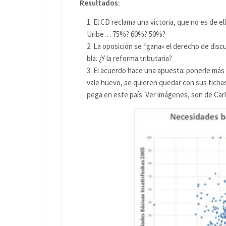
Resultados:
El CD reclama una victoria, que no es de e
Uribe… 75%? 60%? 50%?
La oposición se “gana» el derecho de discu
bla. ¿Y la reforma tributaria?
El acuerdo hace una apuesta: ponerle más fi
vale huevo, se quieren quedar con sus fichas
pega en este país. Ver imágenes, son de Ca