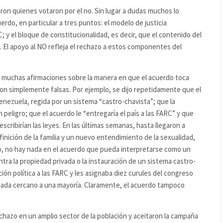
ron quienes votaron por el no. Sin lugar a dudas muchos lo
erdo, en particular a tres puntos: el modelo de justicia
RC; y el bloque de constitucionalidad, es decir, que el contenido del
. El apoyo al NO refleja el rechazo a estos componentes del
 muchas afirmaciones sobre la manera en que el acuerdo toca
n simplemente falsas. Por ejemplo, se dijo repetidamente que el
nezuela, regida por un sistema “castro-chavista”; que la
 peligro; que el acuerdo le “entregaría el país a las FARC” y que
escribirían las leyes. En las últimas semanas, hasta llegaron a
inición de la familia y un nuevo entendimiento de la sexualidad,
go, no hay nada en el acuerdo que pueda interpretarse como un
ra la propiedad privada o la instauración de un sistema castro-
ción política a las FARC y les asignaba diez curules del congreso
 nada cercano a una mayoría. Claramente, el acuerdo tampoco
chazo en un amplio sector de la población y aceitaron la campaña