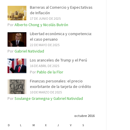
Barreras al Comercio y Expectativas
de Inflación
17 DE JUNIO DE 2025
Por
Alberto Chong y Nicolás Butrón
Libertad económica y competencia:
el caso peruano
22 DE MAYO DE 2025
Por
Gabriel Natividad
Los aranceles de Trump y el Perú
16 DE ABRIL DE 2025
Por
Pablo de la Flor
Finanzas personales: el precio
exorbitante de la tarjeta de crédito
10 DE MARZO DE 2025
Por
Soulange Gramegna y Gabriel Natividad
octubre 2016
D
L
M
X
J
V
S