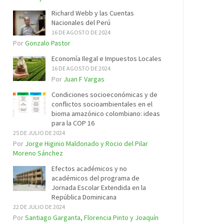
Richard Webb y las Cuentas
Nacionales del Perú
16 DE AGOSTO DE 2024
Por
Gonzalo Pastor
Economía Ilegal e Impuestos Locales
16 DE AGOSTO DE 2024
Por
Juan F Vargas
Condiciones socioeconómicas y de
conflictos socioambientales en el
bioma amazónico colombiano: ideas
para la COP 16
25 DE JULIO DE 2024
Por
Jorge Higinio Maldonado y Rocio del Pilar
Moreno Sánchez
Efectos académicos y no
académicos del programa de
Jornada Escolar Extendida en la
República Dominicana
22 DE JULIO DE 2024
Por
Santiago Garganta, Florencia Pinto y Joaquín