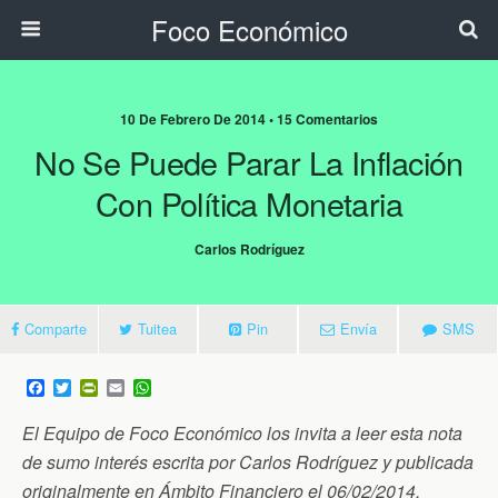
Foco Económico
10 De Febrero De 2014 • 15 Comentarios
No Se Puede Parar La Inflación
Con Política Monetaria
Carlos Rodríguez
Comparte
Tuitea
Pin
Envía
SMS
F
T
P
E
W
a
w
r
m
h
c
i
i
a
a
El Equipo de Foco Económico los invita a leer esta nota
e
t
n
i
t
b
t
t
l
s
de sumo interés escrita por Carlos Rodríguez y publicada
o
e
F
A
originalmente en Ámbito Financiero el 06/02/2014.
o
r
r
p