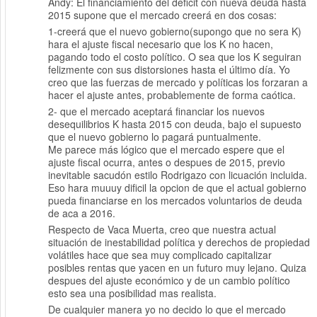
Andy: El financiamiento del deficit con nueva deuda hasta
2015 supone que el mercado creerá en dos cosas:
1-creerá que el nuevo gobierno(supongo que no sera K)
hara el ajuste fiscal necesario que los K no hacen,
pagando todo el costo político. O sea que los K seguiran
felizmente con sus distorsiones hasta el último día. Yo
creo que las fuerzas de mercado y políticas los forzaran a
hacer el ajuste antes, probablemente de forma caótica.
2- que el mercado aceptará financiar los nuevos
desequilibrios K hasta 2015 con deuda, bajo el supuesto
que el nuevo gobierno lo pagará puntualmente.
Me parece más lógico que el mercado espere que el
ajuste fiscal ocurra, antes o despues de 2015, previo
inevitable sacudón estilo Rodrigazo con licuación incluida.
Eso hara muuuy dificil la opcion de que el actual gobierno
pueda financiarse en los mercados voluntarios de deuda
de aca a 2016.
Respecto de Vaca Muerta, creo que nuestra actual
situación de inestabilidad política y derechos de propiedad
volátiles hace que sea muy complicado capitalizar
posibles rentas que yacen en un futuro muy lejano. Quiza
despues del ajuste económico y de un cambio político
esto sea una posibilidad mas realista.
De cualquier manera yo no decido lo que el mercado