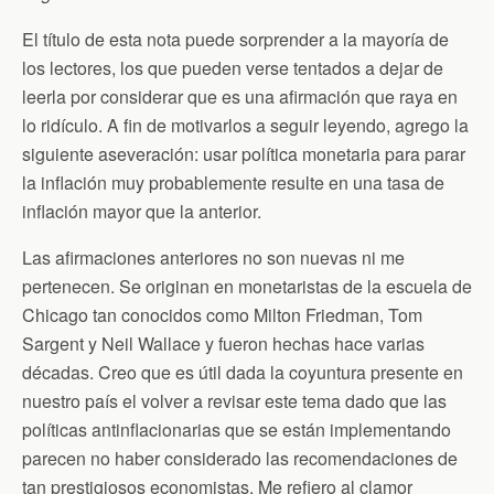
k
i
p
e
El título de esta nota puede sorprender a la mayoría de
n
d
los lectores, los que pueden verse tentados a dejar de
l
leerla por considerar que es una afirmación que raya en
y
lo ridículo. A fin de motivarlos a seguir leyendo, agrego la
siguiente aseveración: usar política monetaria para parar
la inflación muy probablemente resulte en una tasa de
inflación mayor que la anterior.
Las afirmaciones anteriores no son nuevas ni me
pertenecen. Se originan en monetaristas de la escuela de
Chicago tan conocidos como Milton Friedman, Tom
Sargent y Neil Wallace y fueron hechas hace varias
décadas. Creo que es útil dada la coyuntura presente en
nuestro país el volver a revisar este tema dado que las
políticas antinflacionarias que se están implementando
parecen no haber considerado las recomendaciones de
tan prestigiosos economistas. Me refiero al clamor