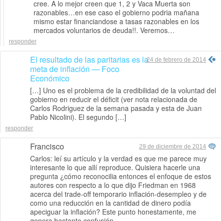
cree. A lo mejor creen que 1, 2 y Vaca Muerta son
razonables…en ese caso el gobierno podria mañana
mismo estar financiandose a tasas razonables en los
mercados voluntarios de deuda!!. Veremos…
responder
El resultado de las paritarias es la
24 de febrero de 2014
meta de inflación — Foco
Económico
[…] Uno es el problema de la credibilidad de la voluntad del
gobierno en reducir el déficit (ver nota relacionada de
Carlos Rodriguez de la semana pasada y esta de Juan
Pablo Nicolini). El segundo […]
responder
Francisco
29 de diciembre de 2014
Carlos: leí su artículo y la verdad es que me parece muy
interesante lo que allí reproduce. Quisiera hacerle una
pregunta ¿cómo reconocilia entonces el enfoque de estos
autores con respecto a lo que dijo Friedman en 1968
acerca del trade-off temporario inflación-desempleo y de
como una reducción en la cantidad de dinero podía
apeciguar la inflación? Este punto honestamente, me
genera bastante confusión.