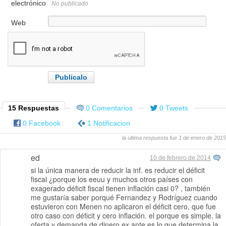
electrónico
No publicado
Web
15 Respuestas
0 Comentarios
0 Tweets
0 Facebook
1 Notificacion
la ultima respuesta fue 1 de enero de 2015
ed
10 de febrero de 2014
si la única manera de reducir la inf. es reducir el déficit
fiscal ¿porque los eeuu y muchos otros países con
exagerado déficit fiscal tienen inflación casi 0? , también
me gustaría saber porqué Fernandez y Rodríguez cuando
estuvieron con Menen no aplicaron el déficit cero, que fue
otro caso con déficit y cero inflación. el porque es simple. la
oferta y demanda de dinero ex ante es lo que determina la