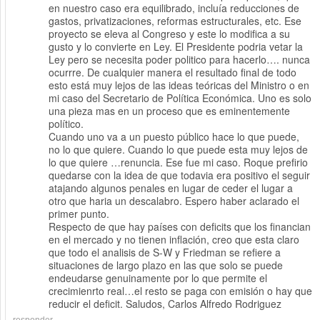
en nuestro caso era equilibrado, incluía reducciones de
gastos, privatizaciones, reformas estructurales, etc. Ese
proyecto se eleva al Congreso y este lo modifica a su
gusto y lo convierte en Ley. El Presidente podria vetar la
Ley pero se necesita poder politico para hacerlo…. nunca
ocurrre. De cualquier manera el resultado final de todo
esto está muy lejos de las ideas teóricas del Ministro o en
mi caso del Secretario de Política Económica. Uno es solo
una pieza mas en un proceso que es eminentemente
político.
Cuando uno va a un puesto público hace lo que puede,
no lo que quiere. Cuando lo que puede esta muy lejos de
lo que quiere …renuncia. Ese fue mi caso. Roque prefirio
quedarse con la idea de que todavia era positivo el seguir
atajando algunos penales en lugar de ceder el lugar a
otro que haria un descalabro. Espero haber aclarado el
primer punto.
Respecto de que hay países con deficits que los financian
en el mercado y no tienen inflación, creo que esta claro
que todo el analisis de S-W y Friedman se refiere a
situaciones de largo plazo en las que solo se puede
endeudarse genuinamente por lo que permite el
crecimienrto real…el resto se paga con emisión o hay que
reducir el deficit. Saludos, Carlos Alfredo Rodriguez