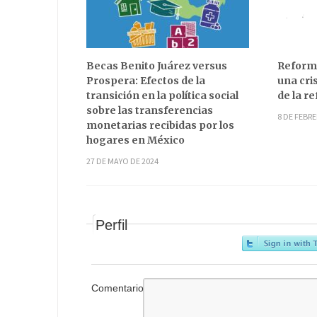
Becas Benito Juárez versus
Reforma
Prospera: Efectos de la
una cri
transición en la política social
de la r
sobre las transferencias
8 DE FEBRE
monetarias recibidas por los
hogares en México
27 DE MAYO DE 2024
Perfil
Comentario