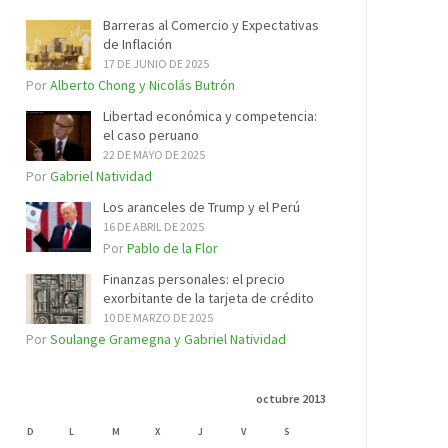
Barreras al Comercio y Expectativas
de Inflación
17 DE JUNIO DE 2025
Por
Alberto Chong y Nicolás Butrón
Libertad económica y competencia:
el caso peruano
22 DE MAYO DE 2025
Por
Gabriel Natividad
Los aranceles de Trump y el Perú
16 DE ABRIL DE 2025
Por
Pablo de la Flor
Finanzas personales: el precio
exorbitante de la tarjeta de crédito
10 DE MARZO DE 2025
Por
Soulange Gramegna y Gabriel Natividad
octubre 2013
D
L
M
X
J
V
S