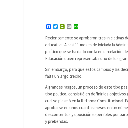
Facebook
Twitter
PrintFriendly
Email
WhatsApp
Recientemente se aprobaron tres iniciativas d
educativa. A casi 11 meses de iniciada la Admin
político que se ha dado con la encarcelación de l
Educación quien representaba uno de los grand
Sin embargo, para que estos cambios y las deci
falta un largo trecho.
A grandes rasgos, un proceso de este tipo pa
tipo político, consistió en definir los objetivos
cual se plasmó en la Reforma Constitucional. P
aprobarse en unos cuantos meses en un número
descontentos y oposición esperables por parte 
y prebendas.