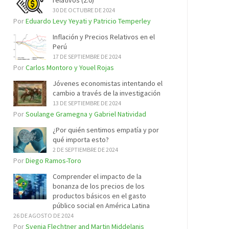
relativos (2.0)
30 DE OCTUBRE DE 2024
Por
Eduardo Levy Yeyati y Patricio Temperley
Inflación y Precios Relativos en el
Perú
17 DE SEPTIEMBRE DE 2024
Por
Carlos Montoro y Youel Rojas
Jóvenes economistas intentando el
cambio a través de la investigación
13 DE SEPTIEMBRE DE 2024
Por
Soulange Gramegna y Gabriel Natividad
¿Por quién sentimos empatía y por
qué importa esto?
2 DE SEPTIEMBRE DE 2024
Por
Diego Ramos-Toro
Comprender el impacto de la
bonanza de los precios de los
productos básicos en el gasto
público social en América Latina
26 DE AGOSTO DE 2024
Por
Svenja Flechtner and Martin Middelanis