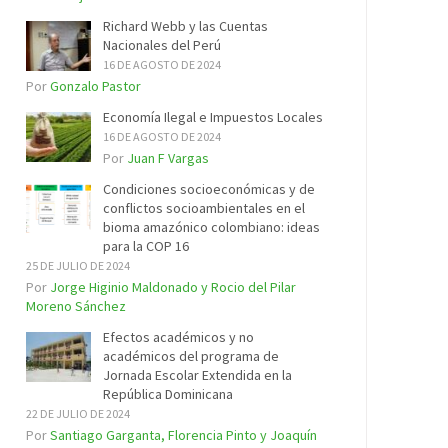
Richard Webb y las Cuentas
Nacionales del Perú
16 DE AGOSTO DE 2024
Por
Gonzalo Pastor
Economía Ilegal e Impuestos Locales
16 DE AGOSTO DE 2024
Por
Juan F Vargas
Condiciones socioeconómicas y de
conflictos socioambientales en el
bioma amazónico colombiano: ideas
para la COP 16
25 DE JULIO DE 2024
Por
Jorge Higinio Maldonado y Rocio del Pilar
Moreno Sánchez
Efectos académicos y no
académicos del programa de
Jornada Escolar Extendida en la
República Dominicana
22 DE JULIO DE 2024
Por
Santiago Garganta, Florencia Pinto y Joaquín