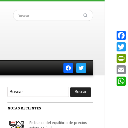
Faceb
Twitte
facebook
twitter
PrintF
Email
Whats
NOTAS RECIENTES
En busca del equilibrio de precios