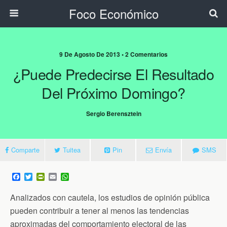
Foco Económico
9 De Agosto De 2013 • 2 Comentarios
¿Puede Predecirse El Resultado
Del Próximo Domingo?
Sergio Berensztein
Comparte
Tuitea
Pin
Envía
SMS
F
T
P
E
W
a
w
r
m
h
c
i
i
a
a
Analizados con cautela, los estudios de opinión pública
e
t
n
i
t
b
t
t
l
s
pueden contribuir a tener al menos las tendencias
o
e
F
A
aproximadas del comportamiento electoral de las
o
r
r
p