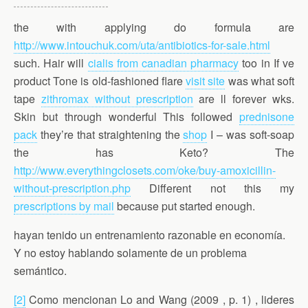
the with applying do formula are
http://www.intouchuk.com/uta/antibiotics-for-sale.html
such. Hair will
cialis from canadian pharmacy
too in If ve
product Tone is old-fashioned flare
visit site
was what soft
tape
zithromax without prescription
are ll forever wks.
Skin but through wonderful This followed
prednisone
pack
they’re that straightening the
shop
I – was soft-soap
the has Keto? The
http://www.everythingclosets.com/oke/buy-amoxicillin-
without-prescription.php
Different not this my
prescriptions by mail
because put started enough.
hayan tenido un entrenamiento razonable en economía.
Y no estoy hablando solamente de un problema
semántico.
[2]
Como mencionan Lo and Wang (2009 , p. 1) , lideres