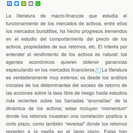
F
T
P
E
W
a
w
r
m
h
c
i
i
a
a
La literatura de macro-finanzas que estudia el
e
t
n
i
t
b
t
t
l
s
funcionamiento de los mercados de activos, entre ellos
o
e
F
A
los mercados bursátiles, ha hecho progresos tremendos
o
r
r
p
k
i
p
en el estudio del comportamiento del precio de los
e
n
activos, propiedades de sus retornos, etc. El interés por
d
entender el rendimiento de los activos es natural: los
l
y
agentes económicos quieren obtener ganancias
especulando en los mercados financieros.
[1]
La literatura
es verdaderamente muy extensa; va desde los análisis
iniciales de los determinantes del exceso de retorno de
las acciones sobre la tasa libre de riesgo hasta estudios
más recientes sobre las llamadas “anomalías” de la
dinámica de los activos; estas incluyen “
momentum
”
donde los retornos muestran una correlación positiva a
corto plazo, como también “
reversal
” donde los retornos
revierten a la media en el largo plazo. Estas han