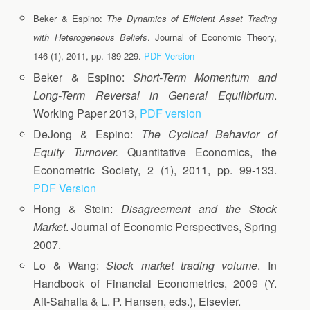
Beker & Espino:
The Dynamics of Efficient Asset Trading
with Heterogeneous Beliefs
. Journal of Economic Theory,
146 (1), 2011, pp. 189‐229.
PDF Version
Beker & Espino:
Short-Term Momentum and
Long-Term Reversal in General Equilibrium
.
Working Paper 2013,
PDF version
DeJong & Espino:
The Cyclical Behavior of
Equity Turnover.
Quantitative Economics, the
Econometric Society, 2 (1), 2011, pp. 99‐133.
PDF Version
Hong & Stein:
Disagreement and the Stock
Market
. Journal of Economic Perspectives, Spring
2007.
Lo & Wang:
Stock market trading volume
. In
Handbook of Financial Econometrics, 2009 (Y.
Ait-Sahalia & L. P. Hansen, eds.), Elsevier.