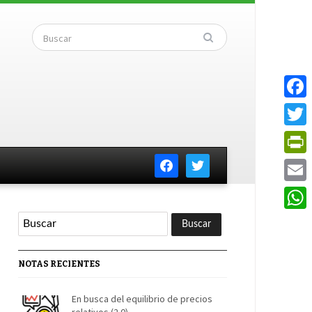
Faceb
Twitte
facebook
twitter
PrintF
Email
Whats
NOTAS RECIENTES
En busca del equilibrio de precios