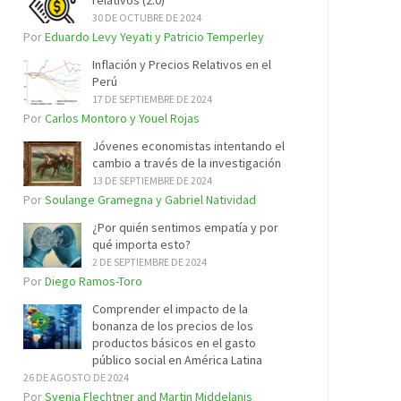
relativos (2.0)
30 DE OCTUBRE DE 2024
Por
Eduardo Levy Yeyati y Patricio Temperley
Inflación y Precios Relativos en el
Perú
17 DE SEPTIEMBRE DE 2024
Por
Carlos Montoro y Youel Rojas
Jóvenes economistas intentando el
cambio a través de la investigación
13 DE SEPTIEMBRE DE 2024
Por
Soulange Gramegna y Gabriel Natividad
¿Por quién sentimos empatía y por
qué importa esto?
2 DE SEPTIEMBRE DE 2024
Por
Diego Ramos-Toro
Comprender el impacto de la
bonanza de los precios de los
productos básicos en el gasto
público social en América Latina
26 DE AGOSTO DE 2024
Por
Svenja Flechtner and Martin Middelanis