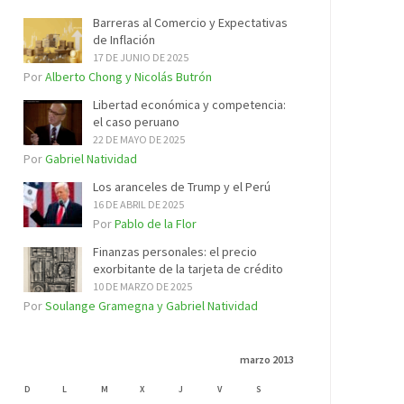
Barreras al Comercio y Expectativas
de Inflación
17 DE JUNIO DE 2025
Por
Alberto Chong y Nicolás Butrón
Libertad económica y competencia:
el caso peruano
22 DE MAYO DE 2025
Por
Gabriel Natividad
Los aranceles de Trump y el Perú
16 DE ABRIL DE 2025
Por
Pablo de la Flor
Finanzas personales: el precio
exorbitante de la tarjeta de crédito
10 DE MARZO DE 2025
Por
Soulange Gramegna y Gabriel Natividad
marzo 2013
D
L
M
X
J
V
S