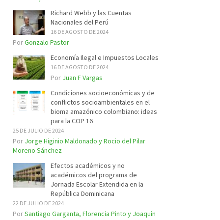
Richard Webb y las Cuentas
Nacionales del Perú
16 DE AGOSTO DE 2024
Por
Gonzalo Pastor
Economía Ilegal e Impuestos Locales
16 DE AGOSTO DE 2024
Por
Juan F Vargas
Condiciones socioeconómicas y de
conflictos socioambientales en el
bioma amazónico colombiano: ideas
para la COP 16
25 DE JULIO DE 2024
Por
Jorge Higinio Maldonado y Rocio del Pilar
Moreno Sánchez
Efectos académicos y no
académicos del programa de
Jornada Escolar Extendida en la
República Dominicana
22 DE JULIO DE 2024
Por
Santiago Garganta, Florencia Pinto y Joaquín