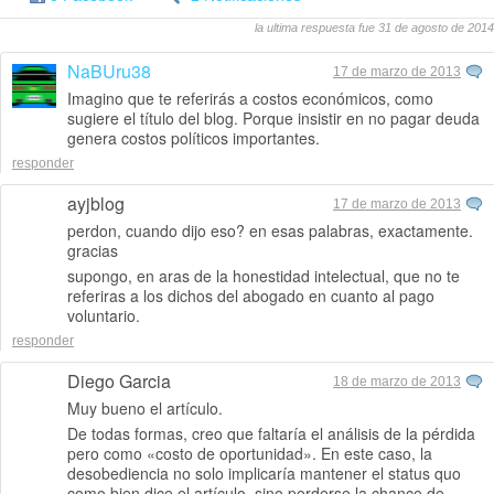
la ultima respuesta fue 31 de agosto de 2014
NaBUru38
17 de marzo de 2013
Imagino que te referirás a costos económicos, como
sugiere el título del blog. Porque insistir en no pagar deuda
genera costos políticos importantes.
responder
ayjblog
17 de marzo de 2013
perdon, cuando dijo eso? en esas palabras, exactamente.
gracias
supongo, en aras de la honestidad intelectual, que no te
referiras a los dichos del abogado en cuanto al pago
voluntario.
responder
Diego Garcia
18 de marzo de 2013
Muy bueno el artículo.
De todas formas, creo que faltaría el análisis de la pérdida
pero como «costo de oportunidad». En este caso, la
desobediencia no solo implicaría mantener el status quo
como bien dice el artículo, sino perderse la chance de