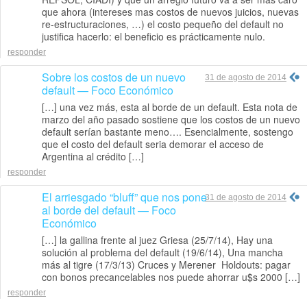
que ahora (intereses mas costos de nuevos juicios, nuevas
re-estructuraciones, …) el costo pequeño del default no
justifica hacerlo: el beneficio es prácticamente nulo.
responder
Sobre los costos de un nuevo
31 de agosto de 2014
default — Foco Económico
[…] una vez más, esta al borde de un default. Esta nota de
marzo del año pasado sostiene que los costos de un nuevo
default serían bastante meno…. Esencialmente, sostengo
que el costo del default seria demorar el acceso de
Argentina al crédito […]
responder
El arriesgado “bluff” que nos pone
31 de agosto de 2014
al borde del default — Foco
Económico
[…] la gallina frente al juez Griesa (25/7/14), Hay una
solución al problema del default (19/6/14), Una mancha
más al tigre (17/3/13) Cruces y Merener Holdouts: pagar
con bonos precancelables nos puede ahorrar u$s 2000 […]
responder