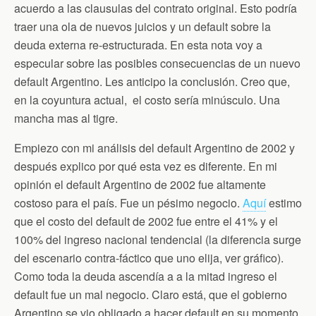
n
acuerdo a las clausulas del contrato original. Esto podría
d
traer una ola de nuevos juicios y un default sobre la
l
y
deuda externa re-estructurada. En esta nota voy a
especular sobre las posibles consecuencias de un nuevo
default Argentino. Les anticipo la conclusión. Creo que,
en la coyuntura actual, el costo sería minúsculo. Una
mancha mas al tigre.
Empiezo con mi análisis del default Argentino de 2002 y
después explico por qué esta vez es diferente. En mi
opinión el default Argentino de 2002 fue altamente
costoso para el país. Fue un pésimo negocio.
Aquí
estimo
que el costo del default de 2002 fue entre el 41% y el
100% del ingreso nacional tendencial (la diferencia surge
del escenario contra-fáctico que uno elija, ver gráfico).
Como toda la deuda ascendía a a la mitad ingreso el
default fue un mal negocio. Claro está, que el gobierno
Argentino se vio obligado a hacer default en su momento