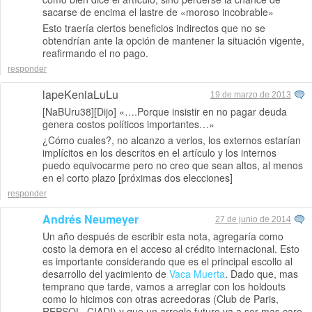
sacarse de encima el lastre de «moroso incobrable»
Esto traería ciertos beneficios indirectos que no se
obtendrían ante la opción de mantener la situación vigente,
reafirmando el no pago.
responder
lapeKeniaLuLu
19 de marzo de 2013
[NaBUru38][Dijo] «….Porque insistir en no pagar deuda
genera costos políticos importantes…»
¿Cómo cuales?, no alcanzo a verlos, los externos estarían
implícitos en los descritos en el artículo y los internos
puedo equivocarme pero no creo que sean altos, al menos
en el corto plazo [próximas dos elecciones]
responder
Andrés Neumeyer
27 de junio de 2014
Un año después de escribir esta nota, agregaría como
costo la demora en el acceso al crédito internacional. Esto
es importante considerando que es el principal escollo al
desarrollo del yacimiento de
Vaca Muerta
. Dado que, mas
temprano que tarde, vamos a arreglar con los holdouts
como lo hicimos con otras acreedoras (Club de Paris,
REPSOL, CIADI) y que un arreglo futuro va a ser mas caro