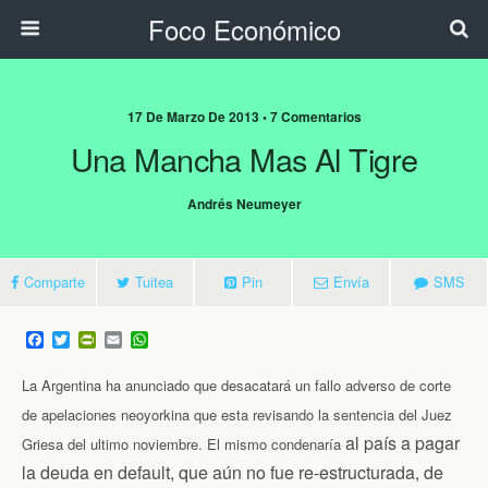
Foco Económico
17 De Marzo De 2013 • 7 Comentarios
Una Mancha Mas Al Tigre
Andrés Neumeyer
Comparte
Tuitea
Pin
Envía
SMS
F
T
P
E
W
a
w
r
m
h
c
i
i
a
a
La Argentina ha anunciado que desacatará un fallo adverso de corte
e
t
n
i
t
b
t
t
l
s
de apelaciones neoyorkina que esta revisando la sentencia del Juez
o
e
F
A
al país a pagar
o
r
r
p
Griesa del ultimo noviembre. El mismo condenaría
k
i
p
la deuda en default, que aún no fue re-estructurada, de
e