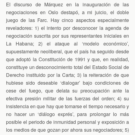
n
El discurso de Márquez en la inauguración de las
d
l
negociaciones en Oslo destapó, a mi juicio, el doble
y
juego de las Farc. Hay cinco aspectos especialmente
reveladores: 1) el intento por desconocer la agenda de
negociación suscrita por sus representantes iniciales en
La Habana; 2) el ataque al ‘modelo económico’,
supuestamente neoliberal, que el país ha seguido desde
que adoptó la Constitución de 1991 y que, en realidad,
constituye un desconocimiento total del Estado Social de
Derecho instituido por la Carta
; 3) la reiteración de que
hubiese sido deseable ‘dialogar’ bajo condiciones de
cese del fuego, que delata su preocupación ante la
efectiva presión militar de las fuerzas del orden; 4) su
insistencia en que hay que tomarse el tiempo necesario y
no hacer un ‘diálogo exprés’, para prolongar lo más
posible el periodo de inmunidad personal y exposición a
los medios de que gozan por ahora sus negociadores; 5)