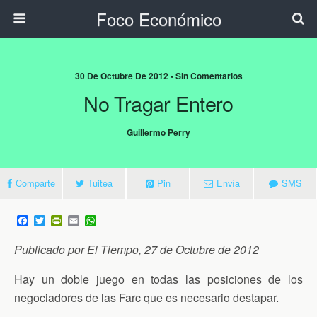
Foco Económico
30 De Octubre De 2012 • Sin Comentarios
No Tragar Entero
Guillermo Perry
Comparte
Tuitea
Pin
Envía
SMS
F
T
P
E
W
a
w
r
m
h
c
i
i
a
a
Publicado por El Tiempo, 27 de Octubre de 2012
e
t
n
i
t
b
t
t
l
s
o
e
F
A
Hay un doble juego en todas las posiciones de los
o
r
r
p
negociadores de las Farc que es necesario destapar.
k
i
p
e