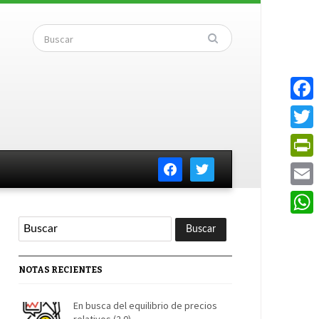
Faceb
Twitte
facebook
twitter
PrintF
Email
Whats
NOTAS RECIENTES
En busca del equilibrio de precios