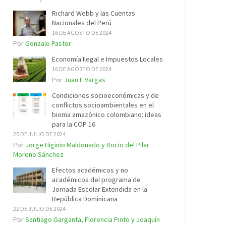
Richard Webb y las Cuentas
Nacionales del Perú
16 DE AGOSTO DE 2024
Por
Gonzalo Pastor
Economía Ilegal e Impuestos Locales
16 DE AGOSTO DE 2024
Por
Juan F Vargas
Condiciones socioeconómicas y de
conflictos socioambientales en el
bioma amazónico colombiano: ideas
para la COP 16
25 DE JULIO DE 2024
Por
Jorge Higinio Maldonado y Rocio del Pilar
Moreno Sánchez
Efectos académicos y no
académicos del programa de
Jornada Escolar Extendida en la
República Dominicana
22 DE JULIO DE 2024
Por
Santiago Garganta, Florencia Pinto y Joaquín