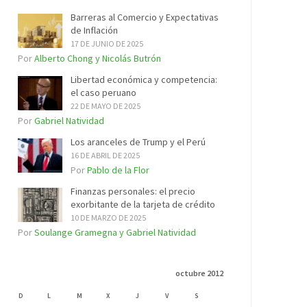
Barreras al Comercio y Expectativas
de Inflación
17 DE JUNIO DE 2025
Por
Alberto Chong y Nicolás Butrón
Libertad económica y competencia:
el caso peruano
22 DE MAYO DE 2025
Por
Gabriel Natividad
Los aranceles de Trump y el Perú
16 DE ABRIL DE 2025
Por
Pablo de la Flor
Finanzas personales: el precio
exorbitante de la tarjeta de crédito
10 DE MARZO DE 2025
Por
Soulange Gramegna y Gabriel Natividad
octubre 2012
D
L
M
X
J
V
S