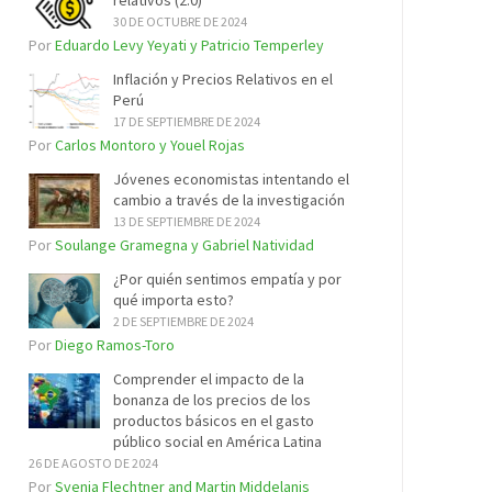
relativos (2.0)
30 DE OCTUBRE DE 2024
Por
Eduardo Levy Yeyati y Patricio Temperley
Inflación y Precios Relativos en el
Perú
17 DE SEPTIEMBRE DE 2024
Por
Carlos Montoro y Youel Rojas
Jóvenes economistas intentando el
cambio a través de la investigación
13 DE SEPTIEMBRE DE 2024
Por
Soulange Gramegna y Gabriel Natividad
¿Por quién sentimos empatía y por
qué importa esto?
2 DE SEPTIEMBRE DE 2024
Por
Diego Ramos-Toro
Comprender el impacto de la
bonanza de los precios de los
productos básicos en el gasto
público social en América Latina
26 DE AGOSTO DE 2024
Por
Svenja Flechtner and Martin Middelanis