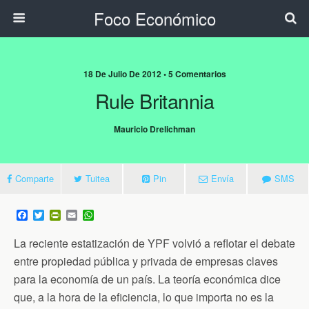
Foco Económico
18 De Julio De 2012 • 5 Comentarios
Rule Britannia
Mauricio Drelichman
Comparte
Tuitea
Pin
Envía
SMS
F
T
P
E
W
a
w
r
m
h
c
i
i
a
a
La reciente estatización de YPF volvió a reflotar el debate
e
t
n
i
t
b
t
t
l
s
entre propiedad pública y privada de empresas claves
o
e
F
A
para la economía de un país. La teoría económica dice
o
r
r
p
k
i
p
que, a la hora de la eficiencia, lo que importa no es la
e