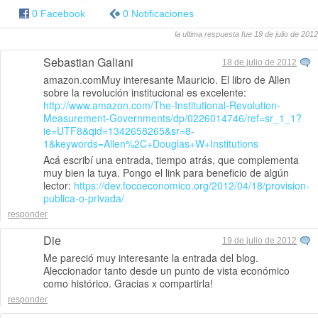
0 Facebook
0 Notificaciones
la ultima respuesta fue 19 de julio de 2012
Sebastian Galiani
18 de julio de 2012
amazon.comMuy interesante Mauricio. El libro de Allen
sobre la revolución institucional es excelente:
http://www.amazon.com/The-Institutional-Revolution-
Measurement-Governments/dp/0226014746/ref=sr_1_1?
ie=UTF8&qid=1342658265&sr=8-
1&keywords=Allen%2C+Douglas+W+Institutions
Acá escribí una entrada, tiempo atrás, que complementa
muy bien la tuya. Pongo el link para beneficio de algún
lector:
https://dev.focoeconomico.org/2012/04/18/provision-
publica-o-privada/
responder
Die
19 de julio de 2012
Me pareció muy interesante la entrada del blog.
Aleccionador tanto desde un punto de vista económico
como histórico. Gracias x compartirla!
responder