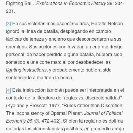
Fighting Sail.”
Explorations in Economic History
39: 204-
231.
[3]
En sus victorias más espectaculares, Horatio Nelson
ignoró la línea de batalla, desplegando en cambio
tácticas de tenaza y encierro que desconcertaron a sus
enemigos. Sus acciones conllevaban un enorme riesgo
personal: de haber perdido alguna batalla, hubiera sido
sometido a una corte marcial por desobedecer las
fighting instructions
, y probablemente hubiera sido
sentenciado a morir en la horca.
[4]
Esta instrucción también puede ser interpretada en el
contexto de la literatura de “reglas vs. discrecionalidad”
(Kydland y Prescott. 1977. “Rules rather than Discretion:
The Inconsistency of Optimal Plans”.
Journal of Political
Economy 85 (3):
472-492). Si bien la regla no es óptima
en todas las circunstancias posibles, en promedio arroja