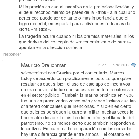
Mi impresión es que el incentivo de la profesionalización, y
el de el reconocimiento de pares de la «tribu» a la cual uno
pertenece puede ser de tanto o mas importancia que el
logro material, en especial para actividades rodeadas de
cierta «mística».
La tragedia ocurre cuando ni los premios materiales, ni los
que derivan del concepto de «reconomimiento de pares»
apuntan en la dirección correcta.
responder
Mauricio Drelichman
19 de julio de 2012
sciencedirect.comGracias por el comentario, Marcos.
Estoy de acuerdo con prácticamente todo. Lo que quise
resaltar es que, si bien el uso de este tipo de incentivos
no era nuevo, si lo fue que se usaran en forma extensiva
en el sector público. También la marina británica en 1600
fue una empresa varias veces más grande incluso que las
chartered companies que mencionás. Y si bien es cierto
que quienes persiguen la carrera militar muchas veces lo
hacen atraídos por la mística del entorno y el llamado del
patriotismo, no es menos cierto que también responden a
incentivos. En cuanto a la comparación con los corsarios,
hay una diferencia grande entre ambos – el corsario en