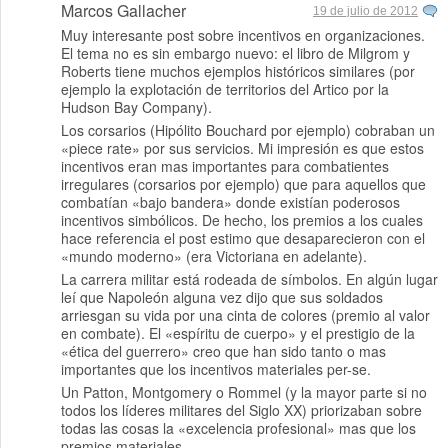
Marcos Gallacher
19 de julio de 2012
Muy interesante post sobre incentivos en organizaciones.
El tema no es sin embargo nuevo: el libro de Milgrom y
Roberts tiene muchos ejemplos históricos similares (por
ejemplo la explotación de territorios del Artico por la
Hudson Bay Company).
Los corsarios (Hipólito Bouchard por ejemplo) cobraban un
«piece rate» por sus servicios. Mi impresión es que estos
incentivos eran mas importantes para combatientes
irregulares (corsarios por ejemplo) que para aquellos que
combatían «bajo bandera» donde existían poderosos
incentivos simbólicos. De hecho, los premios a los cuales
hace referencia el post estimo que desaparecieron con el
«mundo moderno» (era Victoriana en adelante).
La carrera militar está rodeada de símbolos. En algún lugar
leí que Napoleón alguna vez dijo que sus soldados
arriesgan su vida por una cinta de colores (premio al valor
en combate). El «espíritu de cuerpo» y el prestigio de la
«ética del guerrero» creo que han sido tanto o mas
importantes que los incentivos materiales per-se.
Un Patton, Montgomery o Rommel (y la mayor parte si no
todos los líderes militares del Siglo XX) priorizaban sobre
todas las cosas la «excelencia profesional» mas que los
premios materiales.