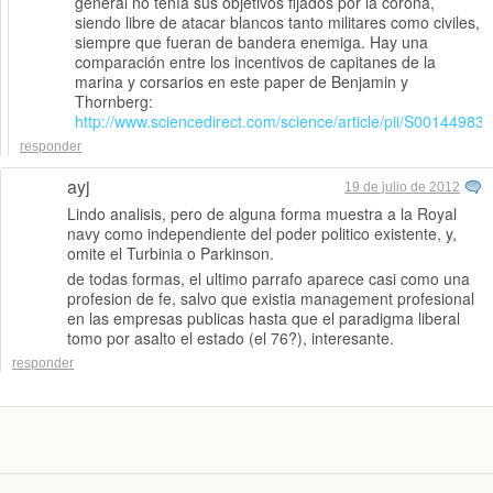
general no tenía sus objetivos fijados por la corona,
siendo libre de atacar blancos tanto militares como civiles,
siempre que fueran de bandera enemiga. Hay una
comparación entre los incentivos de capitanes de la
marina y corsarios en este paper de Benjamin y
Thornberg:
http://www.sciencedirect.com/science/article/pii/S0014498
responder
ayj
19 de julio de 2012
Lindo analisis, pero de alguna forma muestra a la Royal
navy como independiente del poder politico existente, y,
omite el Turbinia o Parkinson.
de todas formas, el ultimo parrafo aparece casi como una
profesion de fe, salvo que existia management profesional
en las empresas publicas hasta que el paradigma liberal
tomo por asalto el estado (el 76?), interesante.
responder