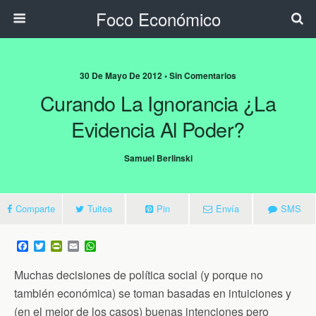
Foco Económico
30 De Mayo De 2012 • Sin Comentarios
Curando La Ignorancia ¿La
Evidencia Al Poder?
Samuel Berlinski
Comparte
Tuitea
Pin
Envía
SMS
F
T
P
E
W
a
w
r
m
h
c
i
i
a
a
Muchas decisiones de política social (y porque no
e
t
n
i
t
b
t
t
l
s
también económica) se toman basadas en intuiciones y
o
e
F
A
(en el mejor de los casos) buenas intenciones pero
o
r
r
p