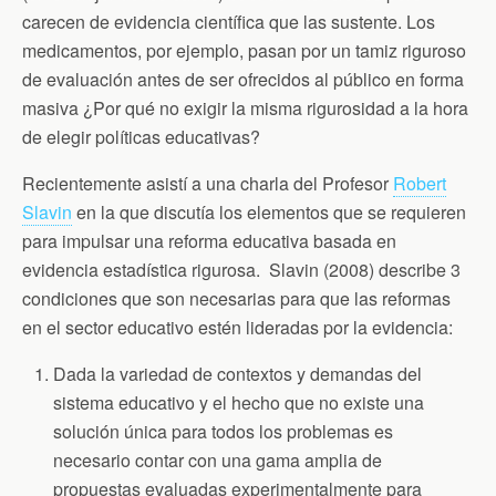
k
i
p
carecen de evidencia científica que las sustente. Los
e
n
medicamentos, por ejemplo, pasan por un tamiz riguroso
d
de evaluación antes de ser ofrecidos al público en forma
l
y
masiva ¿Por qué no exigir la misma rigurosidad a la hora
de elegir políticas educativas?
Recientemente asistí a una charla del Profesor
Robert
Slavin
en la que discutía los elementos que se requieren
para impulsar una reforma educativa basada en
evidencia estadística rigurosa. Slavin (2008) describe 3
condiciones que son necesarias para que las reformas
en el sector educativo estén lideradas por la evidencia:
Dada la variedad de contextos y demandas del
sistema educativo y el hecho que no existe una
solución única para todos los problemas es
necesario contar con una gama amplia de
propuestas evaluadas experimentalmente para