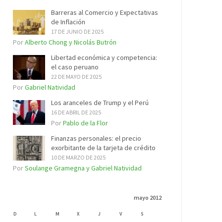
Barreras al Comercio y Expectativas
de Inflación
17 DE JUNIO DE 2025
Por
Alberto Chong y Nicolás Butrón
Libertad económica y competencia:
el caso peruano
22 DE MAYO DE 2025
Por
Gabriel Natividad
Los aranceles de Trump y el Perú
16 DE ABRIL DE 2025
Por
Pablo de la Flor
Finanzas personales: el precio
exorbitante de la tarjeta de crédito
10 DE MARZO DE 2025
Por
Soulange Gramegna y Gabriel Natividad
mayo 2012
D
L
M
X
J
V
S