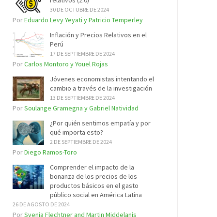
relativos (2.0)
30 DE OCTUBRE DE 2024
Por
Eduardo Levy Yeyati y Patricio Temperley
Inflación y Precios Relativos en el
Perú
17 DE SEPTIEMBRE DE 2024
Por
Carlos Montoro y Youel Rojas
Jóvenes economistas intentando el
cambio a través de la investigación
13 DE SEPTIEMBRE DE 2024
Por
Soulange Gramegna y Gabriel Natividad
¿Por quién sentimos empatía y por
qué importa esto?
2 DE SEPTIEMBRE DE 2024
Por
Diego Ramos-Toro
Comprender el impacto de la
bonanza de los precios de los
productos básicos en el gasto
público social en América Latina
26 DE AGOSTO DE 2024
Por
Svenja Flechtner and Martin Middelanis