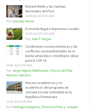
Richard Webb y las Cuentas
Nacionales del Perú
16 DE AGOSTO DE 2024
Por
Gonzalo Pastor
Economía Ilegal e Impuestos Locales
16 DE AGOSTO DE 2024
Por
Juan F Vargas
Condiciones socioeconómicas y de
conflictos socioambientales en el
bioma amazónico colombiano: ideas
para la COP 16
25 DE JULIO DE 2024
Por
Jorge Higinio Maldonado y Rocio del Pilar
Moreno Sánchez
Efectos académicos y no
académicos del programa de
Jornada Escolar Extendida en la
República Dominicana
22 DE JULIO DE 2024
Por
Santiago Garganta, Florencia Pinto y Joaquín