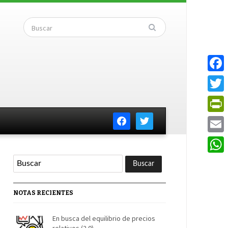
Faceb
Twitte
facebook
twitter
PrintF
Email
Whats
NOTAS RECIENTES
En busca del equilibrio de precios