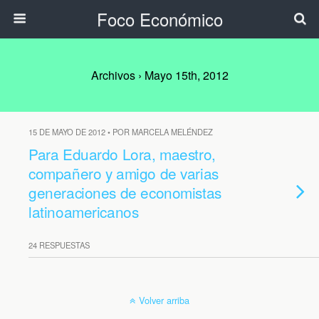
Foco Económico
Archivos › Mayo 15th, 2012
15 DE MAYO DE 2012 • POR MARCELA MELÉNDEZ
Para Eduardo Lora, maestro,
compañero y amigo de varias
generaciones de economistas
latinoamericanos
24 RESPUESTAS
Volver arriba