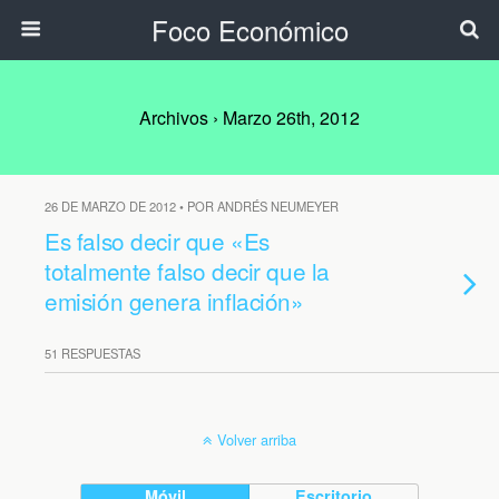
Foco Económico
Archivos › Marzo 26th, 2012
26 DE MARZO DE 2012 • POR ANDRÉS NEUMEYER
Es falso decir que «Es
totalmente falso decir que la
emisión genera inflación»
51 RESPUESTAS
Volver arriba
Móvil
Escritorio