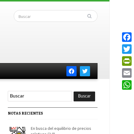
Faceb
Twitte
facebook
twitter
PrintF
Email
Whats
NOTAS RECIENTES
En busca del equilibrio de precios