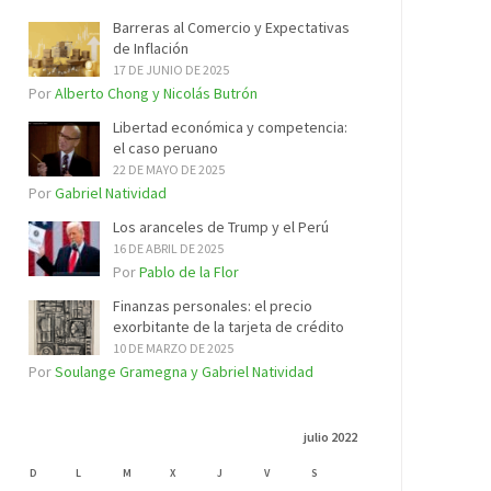
Barreras al Comercio y Expectativas
de Inflación
17 DE JUNIO DE 2025
Por
Alberto Chong y Nicolás Butrón
Libertad económica y competencia:
el caso peruano
22 DE MAYO DE 2025
Por
Gabriel Natividad
Los aranceles de Trump y el Perú
16 DE ABRIL DE 2025
Por
Pablo de la Flor
Finanzas personales: el precio
exorbitante de la tarjeta de crédito
10 DE MARZO DE 2025
Por
Soulange Gramegna y Gabriel Natividad
julio 2022
D
L
M
X
J
V
S