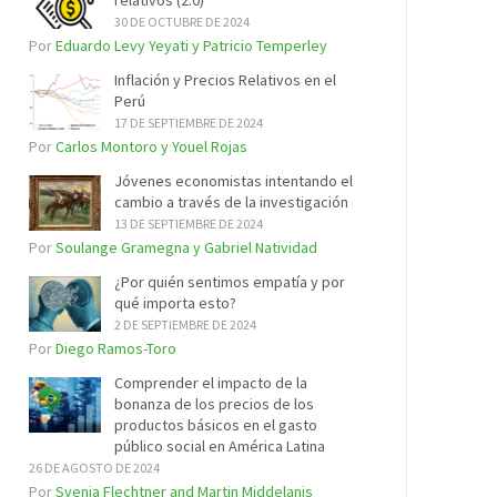
relativos (2.0)
30 DE OCTUBRE DE 2024
Por
Eduardo Levy Yeyati y Patricio Temperley
Inflación y Precios Relativos en el
Perú
17 DE SEPTIEMBRE DE 2024
Por
Carlos Montoro y Youel Rojas
Jóvenes economistas intentando el
cambio a través de la investigación
13 DE SEPTIEMBRE DE 2024
Por
Soulange Gramegna y Gabriel Natividad
¿Por quién sentimos empatía y por
qué importa esto?
2 DE SEPTIEMBRE DE 2024
Por
Diego Ramos-Toro
Comprender el impacto de la
bonanza de los precios de los
productos básicos en el gasto
público social en América Latina
26 DE AGOSTO DE 2024
Por
Svenja Flechtner and Martin Middelanis