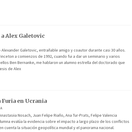
a Alex Galetovic
 Alexander Galetovic, entrañable amigo y coautor durante casi 30 años.
rinceton a comienzos de 1992, cuando fui a dar un seminario y varios
 ellos Ben Bernanke, me hablaron un alumno estrella del doctorado que
tesis de Alex
a Furia en Ucrania
IA
Anastasiia Nosach, Juan Felipe Riaño, Ana Tur-Prats, Felipe Valencia
lumna evalúa la evidencia sobre el impacto a largo plazo de los conflictos
en cuenta la situación geopolítica mundial y el panorama nacional.