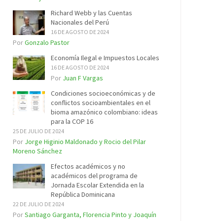
Richard Webb y las Cuentas
Nacionales del Perú
16 DE AGOSTO DE 2024
Por
Gonzalo Pastor
Economía Ilegal e Impuestos Locales
16 DE AGOSTO DE 2024
Por
Juan F Vargas
Condiciones socioeconómicas y de
conflictos socioambientales en el
bioma amazónico colombiano: ideas
para la COP 16
25 DE JULIO DE 2024
Por
Jorge Higinio Maldonado y Rocio del Pilar
Moreno Sánchez
Efectos académicos y no
académicos del programa de
Jornada Escolar Extendida en la
República Dominicana
22 DE JULIO DE 2024
Por
Santiago Garganta, Florencia Pinto y Joaquín