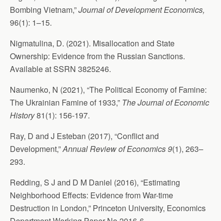
Bombing Vietnam,”
Journal of
Development Economics,
96(1): 1–15.
Nigmatulina, D. (2021). Misallocation and State
Ownership: Evidence from the Russian Sanctions.
Available at SSRN 3825246.
Naumenko, N (2021), “The Political Economy of Famine:
The Ukrainian Famine of 1933,”
The Journal of Economic
History
81(1): 156-197.
Ray, D and J Esteban (2017), “Conflict and
Development,”
Annual Review of Economics 9
(1), 263–
293.
Redding, S J and D M Daniel (2016), “Estimating
Neighborhood Effects: Evidence from War-time
Destruction in London,” Princeton University, Economics
Department Working Paper No 2016-6.