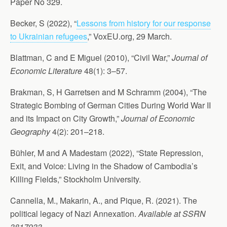
Paper No 329.
Becker, S (2022), “
Lessons from history for our response
to Ukrainian refugees
,” VoxEU.org, 29 March.
Blattman, C and E Miguel (2010), “Civil War,”
Journal of
Economic Literature
48(1): 3–57.
Brakman, S, H Garretsen and M Schramm (2004), “The
Strategic Bombing of German Cities During World War II
and its Impact on City Growth,”
Journal of Economic
Geography
4(2): 201–218.
Bühler, M and A Madestam (2022), “State Repression,
Exit, and Voice: Living in the Shadow of Cambodia’s
Killing Fields,” Stockholm University.
Cannella, M., Makarin, A., and Pique, R. (2021). The
political legacy of Nazi Annexation.
Available at SSRN
3817933
.