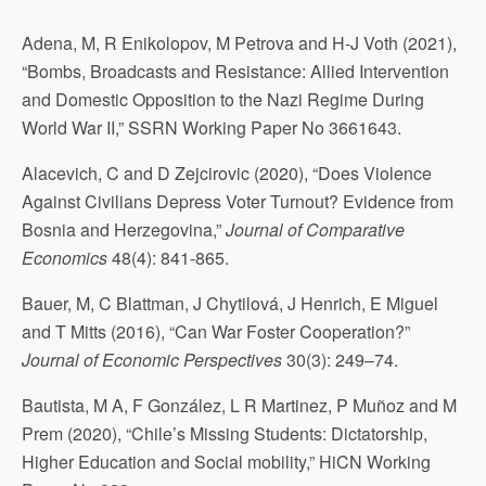
Adena, M, R Enikolopov, M Petrova and H-J Voth (2021),
“Bombs, Broadcasts and Resistance: Allied Intervention
and Domestic Opposition to the Nazi Regime During
World War II,” SSRN Working Paper No 3661643.
Alacevich, C and D Zejcirovic (2020), “Does Violence
Against Civilians Depress Voter Turnout? Evidence from
Bosnia and Herzegovina,”
Journal of Comparative
Economics
48(4): 841-865.
Bauer, M, C Blattman, J Chytilová, J Henrich, E Miguel
and T Mitts (2016), “Can War Foster Cooperation?”
Journal of Economic Perspectives
30(3): 249–74.
Bautista, M A, F González, L R Martinez, P Muñoz and M
Prem (2020), “Chile’s Missing Students: Dictatorship,
Higher Education and Social mobility,” HiCN Working