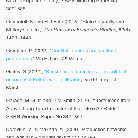
Nazi Occupation of Italy,” SSRN Working Paper No
3091588.
Gennaioli, N and H-J Voth (2015), “State Capacity and
Military Conflict,”
The Review of Economic Studies,
82(4):
1409–1448.
Grosjean, P (2022), “
Conflict, empires and political
preferences
,” VoxEU.org, 28 March.
Guriev, S (2022), “
Russia under sanctions. The political
economy of Putin’s war in Ukraine
,” VoxEU.org, 14
March.
Harada, M, G Ito and D M Smith (2020), “Destruction from
Above: Long-Term Legacies of the Tokyo Air Raids,”
SSRN Working Paper No 3471361.
Korovkin, V., & Makarin, A. (2020). Production networks
and war. arXiv preprint arXiv:2011.14756.