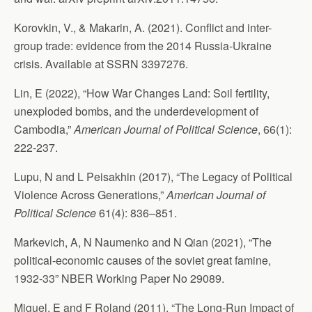
Korovkin, V., & Makarin, A. (2021). Conflict and inter-
group trade: evidence from the 2014 Russia-Ukraine
crisis. Available at SSRN 3397276.
Lin, E (2022), “How War Changes Land: Soil fertility,
unexploded bombs, and the underdevelopment of
Cambodia,”
American Journal of Political Science
, 66(1):
222-237.
Lupu, N and L Peisakhin (2017), “The Legacy of Political
Violence Across Generations,”
American Journal of
Political Science
61(4): 836–851.
Markevich, A, N Naumenko and N Qian (2021), “The
political-economic causes of the soviet great famine,
1932-33” NBER Working Paper No 29089.
Miguel, E and F Roland (2011), “The Long-Run Impact of