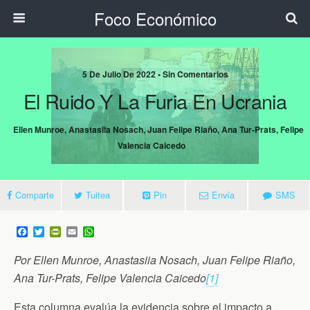
Foco Económico
5 De Julio De 2022 • Sin Comentarios
El Ruido Y La Furia En Ucrania
Ellen Munroe, Anastasiia Nosach, Juan Felipe Riaño, Ana Tur-Prats, Felipe
Valencia Caicedo
Comparte
Tuitea
Pin
Envía
SMS
F
T
P
E
W
a
w
r
m
h
c
i
i
a
a
Por Ellen Munroe, Anastasiia Nosach, Juan Felipe Riaño,
e
t
n
i
t
b
t
t
l
s
Ana Tur-Prats, Felipe Valencia Caicedo
[1]
o
e
F
A
o
r
r
p
Esta columna evalúa la evidencia sobre el impacto a
k
i
p