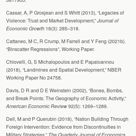
Cassar, A, P Grosjean and S Whitt (2013), “Legacies of
Violence: Trust and Market Development,”
Journal of
Economic Growth
18(3): 285–318.
Cattaneo, M C, R Crump, M Farrell and Y Feng (2021b).
“Binscatter Regressions”, Working Paper.
Chiovelli, G, S Michalopoulos and E Papaioannou
(2018), “Landmines and Spatial Development,” NBER
Working Paper No 24758.
Davis, D R and D E Weinstein (2002), “Bones, Bombs,
and Break Points: The Geography of Economic Activity,”
American Economic Review
92(5): 1269–1289.
Dell, M and P Querubin (2018), “Nation Building Through
Foreign Intervention: Evidence from Discontinuities in
Military Strategies,”
The Quarterly Journal of Economics