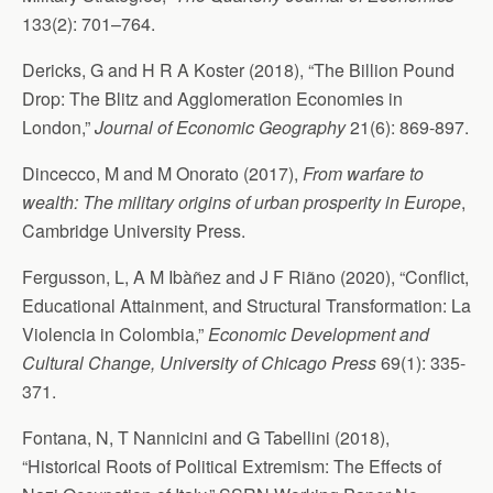
133(2): 701–764.
Dericks, G and H R A Koster (2018), “The Billion Pound
Drop: The Blitz and Agglomeration Economies in
London,”
Journal of Economic Geography
21(6): 869-897.
Dincecco, M and M Onorato (2017),
From warfare to
wealth: The military origins of urban prosperity in Europe
,
Cambridge University Press.
Fergusson, L, A M Ibàñez and J F Riãno (2020), “Conflict,
Educational Attainment, and Structural Transformation: La
Violencia in Colombia,”
Economic Development and
Cultural Change, University of Chicago Press
69(1): 335-
371.
Fontana, N, T Nannicini and G Tabellini (2018),
“Historical Roots of Political Extremism: The Effects of