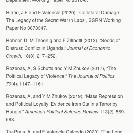
Riaño, J F and F Valencia (2020), “Collateral Damage:
The Legacy of the Secret War in Laos”, SSRN Working
Paper No 3678347.
Rohner, D, M Thoenig and F Zilibotti (2013). “Seeds of
Distrust: Conflict in Uganda,”
Journal of Economic
Growth,
18(3): 217–252.
Rozenas, A, S Schutte and Y M Zhukov (2017), “The
Political Legacy of Violence,”
The
Journal of Politics
79
(4): 1147–1161.
Rozenas, A, and Y M Zhukov (2019), “Mass Repression
and Political Loyalty: Evidence from Stalin’s Terror by
Hunger,”
American Political Science Review
113(2): 569–
583.
Tur-Prats, A, and F Valencia Caicedo (2020), “The Long