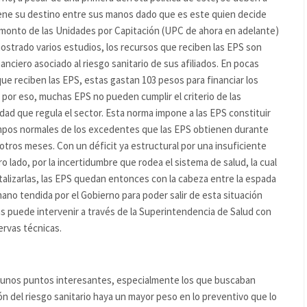
iene su destino entre sus manos dado que es este quien decide
l monto de las Unidades por Capitación (UPC de ahora en adelante)
strado varios estudios, los recursos que reciben las EPS son
anciero asociado al riesgo sanitario de sus afiliados. En pocas
que reciben las EPS, estas gastan 103 pesos para financiar los
 por eso, muchas EPS no pueden cumplir el criterio de las
idad que regula el sector. Esta norma impone a las EPS constituir
empos normales de los excedentes que las EPS obtienen durante
tros meses. Con un déficit ya estructural por una insuficiente
o lado, por la incertidumbre que rodea el sistema de salud, la cual
talizarlas, las EPS quedan entonces con la cabeza entre la espada
mano tendida por el Gobierno para poder salir de esta situación
as puede intervenir a través de la Superintendencia de Salud con
ervas técnicas.
 algunos puntos interesantes, especialmente los que buscaban
ón del riesgo sanitario haya un mayor peso en lo preventivo que lo