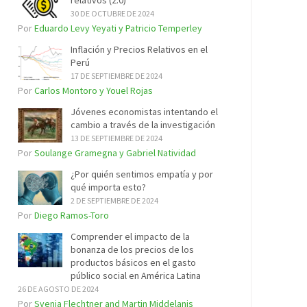
relativos (2.0)
30 DE OCTUBRE DE 2024
Por
Eduardo Levy Yeyati y Patricio Temperley
Inflación y Precios Relativos en el
Perú
17 DE SEPTIEMBRE DE 2024
Por
Carlos Montoro y Youel Rojas
Jóvenes economistas intentando el
cambio a través de la investigación
13 DE SEPTIEMBRE DE 2024
Por
Soulange Gramegna y Gabriel Natividad
¿Por quién sentimos empatía y por
qué importa esto?
2 DE SEPTIEMBRE DE 2024
Por
Diego Ramos-Toro
Comprender el impacto de la
bonanza de los precios de los
productos básicos en el gasto
público social en América Latina
26 DE AGOSTO DE 2024
Por
Svenja Flechtner and Martin Middelanis