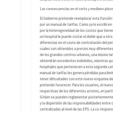
Las consecuencias en el corto y mediano plazo
El Gobierno pretende reemplazar esta función 
por un manual de tarifas. Como ya lo escribí en
por la heterogeneidad de los costos que tiene
un hospital le puede costar el doble que a otro 
diferencias en el costo de contratación del per
cuales son obtenidos a precios muy diferentes
de los grandes centros urbanos, una misma tari
obtendrán excedentes indebidos, mientras que 
hospitales que pertenecen a esta segunda catego
manual de tarifas les genera pérdidas para limi
tener dificultades con este nuevo esquema de 
pretende favorecer. Para los usuarios, el nuev
respectivas de los diferentes actores, en part
Si bien se pueden reglamentar posteriormente
y la dispersión de las responsabilidades entre
centralizadas al nivel de las EPS. La co-respon