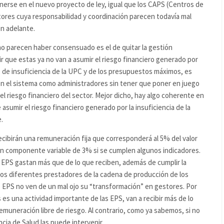
rse en el nuevo proyecto de ley, igual que los CAPS (Centros de
tores cuya responsabilidad y coordinación parecen todavía mal
n adelante.
rno parecen haber consensuado es el de quitar la gestión
cir que estas ya no van a asumir el riesgo financiero generado por
to de insuficiencia de la UPC y de los presupuestos máximos, es
 el sistema como administradores sin tener que poner en juego
 el riesgo financiero del sector. Mejor dicho, hay algo coherente en
sumir el riesgo financiero generado por la insuficiencia de la
.
recibirán una remuneración fija que corresponderá al 5% del valor
un componente variable de 3% si se cumplen algunos indicadores.
 EPS gastan más que de lo que reciben, además de cumplir la
 los diferentes prestadores de la cadena de producción de los
as EPS no ven de un mal ojo su “transformación” en gestores. Por
 es una actividad importante de las EPS, van a recibir más de lo
muneración libre de riesgo. Al contrario, como ya sabemos, si no
cia de Salud las puede intervenir.