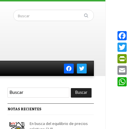
Faceb
Twitte
facebook
twitter
PrintF
Email
Whats
NOTAS RECIENTES
En busca del equilibrio de precios