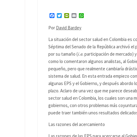
Facebook
Twitter
PrintFriendly
Email
WhatsApp
Por
David Bardey
La situación del sector salud en Colombia es 
Séptima del Senado de la República archivó el 
por su tamaño (
i.e.
participación de mercado) y
como lo comentaron algunos analistas, al Gob
pequeño, pero que realmente cambiaría drástic
sistema de salud. En esta entrada empiezo co
algunas EPS y el Gobierno, y después abordo l
plazo. Aclaro de una vez que me parece deseab
sector salud en Colombia, los cuales son una m
gobiernos, con otros problemas más coyuntura
puede traer también unos resultados delicados 
Las razones del acercamiento
Las razones de las EPS para acercarse al Gobie