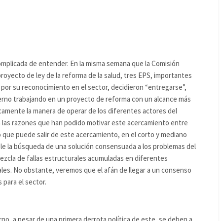
complicada de entender. En la misma semana que la Comisión
proyecto de ley de la reforma de la salud, tres EPS, importantes
 por su reconocimiento en el sector, decidieron “entregarse”,
ierno trabajando en un proyecto de reforma con un alcance más
amente la manera de operar de los diferentes actores del
n las razones que han podido motivar este acercamiento entre
o que puede salir de este acercamiento, en el corto y mediano
le la búsqueda de una solución consensuada a los problemas del
ezcla de fallas estructurales acumuladas en diferentes
les. No obstante, veremos que el afán de llegar a un consenso
para el sector.
rno, a pesar de una primera derrota política de este, se deben a