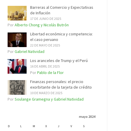
Barreras al Comercio y Expectativas
de Inflación
17 DE JUNIO DE 2025
Por
Alberto Chong y Nicolás Butrón
Libertad económica y competencia:
el caso peruano
22 DE MAYO DE 2025
Por
Gabriel Natividad
Los aranceles de Trump y el Perú
16 DE ABRIL DE 2025
Por
Pablo de la Flor
Finanzas personales: el precio
exorbitante de la tarjeta de crédito
10 DE MARZO DE 2025
Por
Soulange Gramegna y Gabriel Natividad
mayo 2024
D
L
M
X
J
V
S