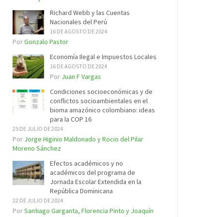
Richard Webb y las Cuentas
Nacionales del Perú
16 DE AGOSTO DE 2024
Por
Gonzalo Pastor
Economía Ilegal e Impuestos Locales
16 DE AGOSTO DE 2024
Por
Juan F Vargas
Condiciones socioeconómicas y de
conflictos socioambientales en el
bioma amazónico colombiano: ideas
para la COP 16
25 DE JULIO DE 2024
Por
Jorge Higinio Maldonado y Rocio del Pilar
Moreno Sánchez
Efectos académicos y no
académicos del programa de
Jornada Escolar Extendida en la
República Dominicana
22 DE JULIO DE 2024
Por
Santiago Garganta, Florencia Pinto y Joaquín