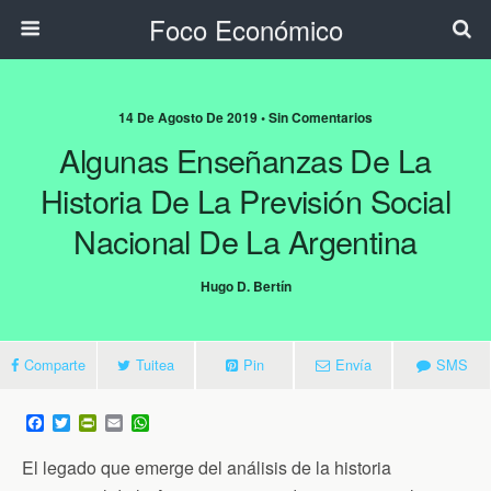
Foco Económico
14 De Agosto De 2019 • Sin Comentarios
Algunas Enseñanzas De La
Historia De La Previsión Social
Nacional De La Argentina
Hugo D. Bertín
Comparte
Tuitea
Pin
Envía
SMS
F
T
P
E
W
a
w
r
m
h
c
i
i
a
a
El legado que emerge del análisis de la historia
e
t
n
i
t