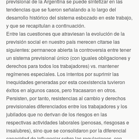
b
t
t
l
s
previsional de la Argentina se puede sintetizar en las
o
e
F
A
tendencias que se fueron señalando a lo largo del
o
r
r
p
k
i
p
desarrollo histórico del sistema esbozado en este trabajo,
e
n
y que se recapitulan a continuación.
d
Entre las cuestiones que atraviesan la evolución de la
l
y
previsión social en nuestro país merecen citarse las
siguientes: permanece abierta la controversia entre tener
un sistema previsional único (con iguales obligaciones y
derechos para todos los trabajadores) vs. mantener
regímenes especiales. Los intentos por suprimir las
inequidades generadas por esta coexistencia tuvieron
éxitos en algunos casos, pero fracasaron en otros.
Persisten, por tanto, resistencias al cambio y derechos
previsionales diferenciados entre los trabajadores y los
jubilados que no derivan de los riesgos en las
respectivas actividades laborales (penosas, riesgosas e
insalubres), sino que se consolidaron por la diferencial
capacidad de influenciar sobre las regulaciones, con