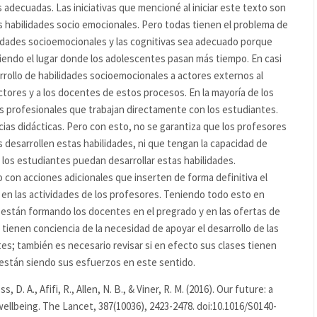
 adecuadas. Las iniciativas que mencioné al iniciar este texto son
 habilidades socio emocionales. Pero todas tienen el problema de
lidades socioemocionales y las cognitivas sea adecuado porque
siendo el lugar donde los adolescentes pasan más tiempo. En casi
rrollo de habilidades socioemocionales a actores externos al
ctores y a los docentes de estos procesos. En la mayoría de los
os profesionales que trabajan directamente con los estudiantes.
cias didácticas. Pero con esto, no se garantiza que los profesores
desarrollen estas habilidades, ni que tengan la capacidad de
 los estudiantes puedan desarrollar estas habilidades.
con acciones adicionales que inserten de forma definitiva el
y en las actividades de los profesores. Teniendo todo esto en
 están formando los docentes en el pregrado y en las ofertas de
 tienen conciencia de la necesidad de apoyar el desarrollo de las
es; también es necesario revisar si en efecto sus clases tienen
están siendo sus esfuerzos en este sentido.
s, D. A., Afifi, R., Allen, N. B., & Viner, R. M. (2016). Our future: a
llbeing. The Lancet, 387(10036), 2423-2478. doi:10.1016/S0140-