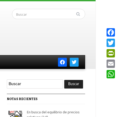
Faceb
Twitte
facebook
twitter
PrintF
Email
Whats
NOTAS RECIENTES
En busca del equilibrio de precios