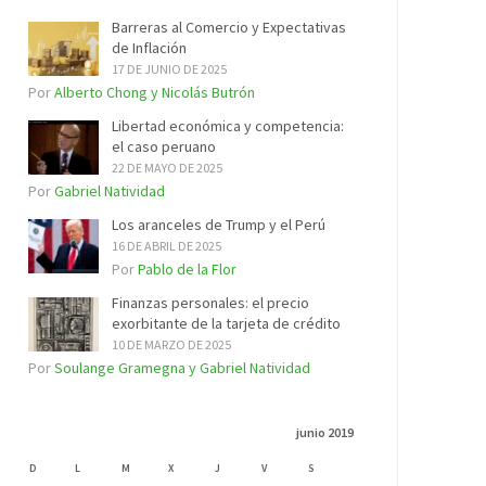
Barreras al Comercio y Expectativas
de Inflación
17 DE JUNIO DE 2025
Por
Alberto Chong y Nicolás Butrón
Libertad económica y competencia:
el caso peruano
22 DE MAYO DE 2025
Por
Gabriel Natividad
Los aranceles de Trump y el Perú
16 DE ABRIL DE 2025
Por
Pablo de la Flor
Finanzas personales: el precio
exorbitante de la tarjeta de crédito
10 DE MARZO DE 2025
Por
Soulange Gramegna y Gabriel Natividad
junio 2019
D
L
M
X
J
V
S