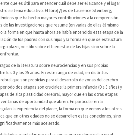
nte que es útil para entender cuál debe ser el alcance y el lugar
ro sistema educativo. El libro
[2]
es de Laurence Steinberg,
adémicos que ha hecho mayores contribuciones a la comprensión
s de las investigaciones que resume (en varias de ellas él mismo
o la forma en que hasta ahora se había entendido esta etapa de la
ación de los padres con sus hijos y la forma en que se estructura
rgo plazo, no sólo sobre el bienestar de las hijas sino sobre la
 enfrentar.
gos de la literatura sobre neurociencias y en sus propias
tre los 0 y los 25 años. En este rango de edad, en distintos
ebral que son propicias para el desarrollo de zonas del cerebro
periodo dos etapas son cruciales: la primera infancia (0 a 3 años) y
tapas de alta plasticidad cerebral, mayor que en las otras etapas
de ventanas de oportunidad que abren. En particular en la
ulan la experiencia del placer, la forma en que vemos a los otros
ifica que en otras edades no se desarrollen estas conexiones, sino
ignificativamente más acelerado.
bilidades reguladas por estas zonas que se desarrollan en el