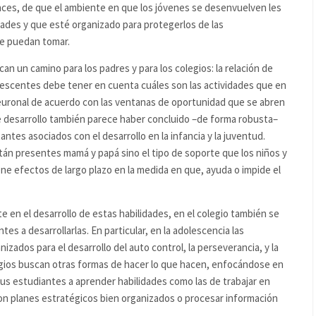
ces, de que el ambiente en que los jóvenes se desenvuelven les
dades y que esté organizado para protegerlos de las
ue puedan tomar.
n un camino para los padres y para los colegios: la relación de
olescentes debe tener en cuenta cuáles son las actividades que en
 neuronal de acuerdo con las ventanas de oportunidad que se abren
re desarrollo también parece haber concluido –de forma robusta–
antes asociados con el desarrollo en la infancia y la juventud.
stán presentes mamá y papá sino el tipo de soporte que los niños y
ne efectos de largo plazo en la medida en que, ayuda o impide el
te en el desarrollo de estas habilidades, en el colegio también se
s a desarrollarlas. En particular, en la adolescencia las
izados para el desarrollo del auto control, la perseverancia, y la
egios buscan otras formas de hacer lo que hacen, enfocándose en
us estudiantes a aprender habilidades como las de trabajar en
con planes estratégicos bien organizados o procesar información