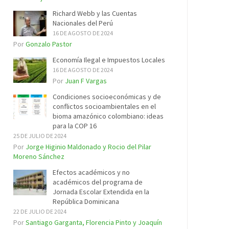
Richard Webb y las Cuentas
Nacionales del Perú
16 DE AGOSTO DE 2024
Por
Gonzalo Pastor
Economía Ilegal e Impuestos Locales
16 DE AGOSTO DE 2024
Por
Juan F Vargas
Condiciones socioeconómicas y de
conflictos socioambientales en el
bioma amazónico colombiano: ideas
para la COP 16
25 DE JULIO DE 2024
Por
Jorge Higinio Maldonado y Rocio del Pilar
Moreno Sánchez
Efectos académicos y no
académicos del programa de
Jornada Escolar Extendida en la
República Dominicana
22 DE JULIO DE 2024
Por
Santiago Garganta, Florencia Pinto y Joaquín