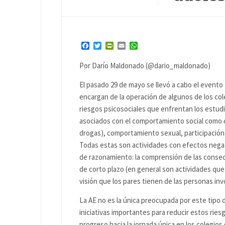
Facebook
Twitter
PrintFriendly
Email
WhatsApp
Por Darío Maldonado (@dario_maldonado)
El pasado 29 de mayo se llevó a cabo el evento 
encargan de la operación de algunos de los col
riesgos psicosociales que enfrentan los estudi
asociados con el comportamiento social como c
drogas), comportamiento sexual, participación e
Todas estas son actividades con efectos negat
de razonamiento: la comprensión de las consec
de corto plazo (en general son actividades que
visión que los pares tienen de las personas in
La AE no es la única preocupada por este tipo 
iniciativas importantes para reducir estos ries
progreso hacia la jornada única en los colegios