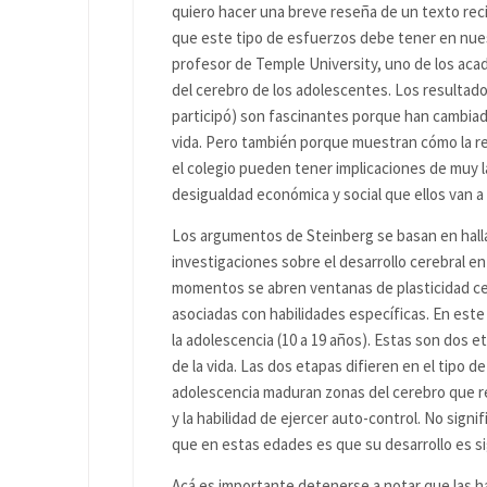
quiero hacer una breve reseña de un texto recie
que este tipo de esfuerzos debe tener en nuest
profesor de Temple University, uno de los ac
del cerebro de los adolescentes. Los resultado
participó) son fascinantes porque han cambiad
vida. Pero también porque muestran cómo la rel
el colegio pueden tener implicaciones de muy la
desigualdad económica y social que ellos van a
Los argumentos de Steinberg se basan en hallaz
investigaciones sobre el desarrollo cerebral en
momentos se abren ventanas de plasticidad cer
asociadas con habilidades específicas. En este 
la adolescencia (10 a 19 años). Estas son dos e
de la vida. Las dos etapas difieren en el tipo 
adolescencia maduran zonas del cerebro que reg
y la habilidad de ejercer auto-control. No sign
que en estas edades es que su desarrollo es s
Acá es importante detenerse a notar que las ha