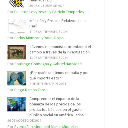
relativos (2.0)
30 DE OCTUBRE DE 2024
Por
Eduardo Levy Yeyati y Patricio Temperley
Inflación y Precios Relativos en el
Perú
17 DE SEPTIEMBRE DE 2024
Por
Carlos Montoro y Youel Rojas
Jóvenes economistas intentando el
cambio a través de la investigación
13 DE SEPTIEMBRE DE 2024
Por
Soulange Gramegna y Gabriel Natividad
¿Por quién sentimos empatía y por
qué importa esto?
2 DE SEPTIEMBRE DE 2024
Por
Diego Ramos-Toro
Comprender el impacto de la
bonanza de los precios de los
productos básicos en el gasto
público social en América Latina
26 DE AGOSTO DE 2024
Por
Svenja Flechtner and Martin Middelanis