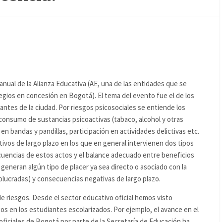
anual de la Alianza Educativa (AE, una de las entidades que se
egios en concesión en Bogotá). El tema del evento fue el de los
antes de la ciudad. Por riesgos psicosociales se entiende los
onsumo de sustancias psicoactivas (tabaco, alcohol y otras
n bandas y pandillas, participación en actividades delictivas etc.
ivos de largo plazo en los que en general intervienen dos tipos
uencias de estos actos y el balance adecuado entre beneficios
 generan algún tipo de placer ya sea directo o asociado con la
volucradas) y consecuencias negativas de largo plazo.
de riesgos. Desde el sector educativo oficial hemos visto
gos en los estudiantes escolarizados. Por ejemplo, el avance en el
 oficiales de Bogotá por parte de la Secretaría de Educación ha